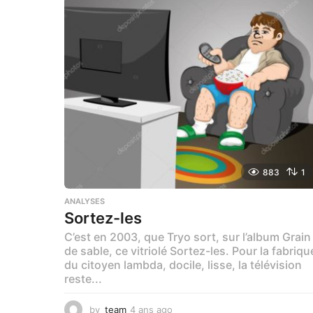
883
1
ANALYSES
Sortez-les
C’est en 2003, que Tryo sort, sur l’album Grain
de sable, ce vitriolé Sortez-les. Pour la fabriqu
du citoyen lambda, docile, lisse, la télévision
reste...
by
team
4 ans ago
1