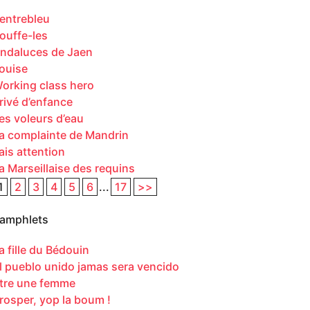
entrebleu
ouffe-les
ndaluces de Jaen
ouise
orking class hero
rivé d’enfance
es voleurs d’eau
a complainte de Mandrin
ais attention
a Marseillaise des requins
1
2
3
4
5
6
...
17
>>
amphlets
a fille du Bédouin
l pueblo unido jamas sera vencido
tre une femme
rosper, yop la boum !