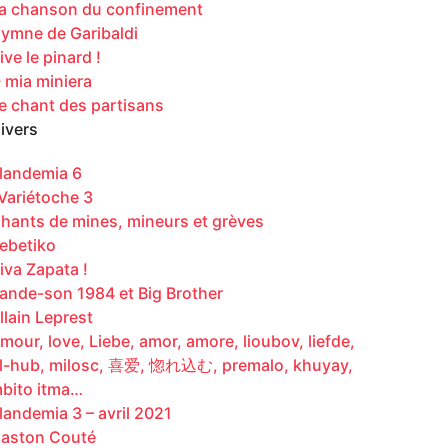
a chanson du confinement
ymne de Garibaldi
ive le pinard !
 mia miniera
e chant des partisans
ivers
landemia 6
ariétoche 3
hants de mines, mineurs et grèves
ebetiko
iva Zapata !
ande-son 1984 et Big Brother
llain Leprest
mour, love, Liebe, amor, amore, lioubov, liefde,
l-hub, milosc, 喜爱, 惚れ込む, premalo, khuyay,
bito itma…
landemia 3 – avril 2021
aston Couté