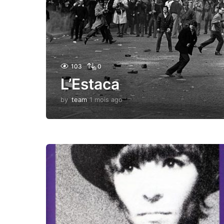
103
0
L’Estaca
by
team
1 mois ago
1
m
o
i
s
a
g
o