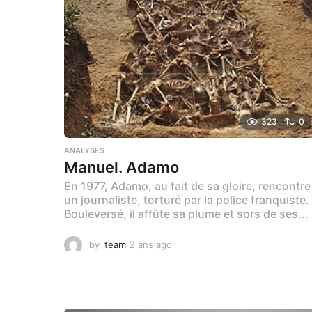
a
g
o
323
0
ANALYSES
Manuel. Adamo
En 1977, Adamo, au fait de sa gloire, rencontre
un journaliste, torturé par la police franquiste.
Bouleversé, il affûte sa plume et sors de ses...
by
team
2 ans ago
1
a
n
a
g
o