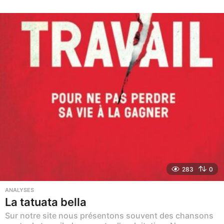
m
o
i
s
a
g
o
283
0
ANALYSES
La tatuata bella
Sur notre site nous présentons souvent des chansons