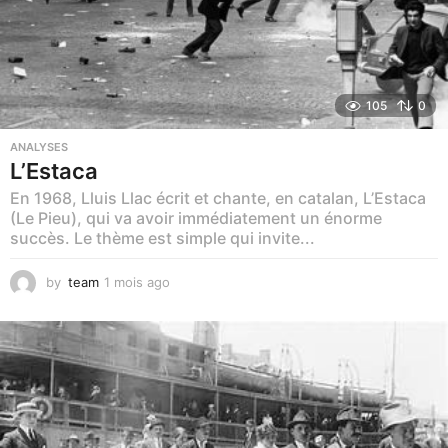
105
0
ANALYSES
L’Estaca
En 1968, Lluis Llac écrit et chante, en catalan, L’Estaca
(Le Pieu), qui va avoir immédiatement un énorme
succès. Le thème est simple qui invite...
by
team
1 mois ago
1
m
o
i
s
a
g
o