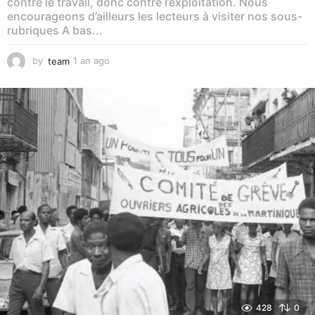
contre le travail, donc contre l’exploitation. Nous
encourageons d’ailleurs les lecteurs à visiter nos sous-
rubriques A bas...
by
team
1 an ago
1
a
n
a
g
o
428
0