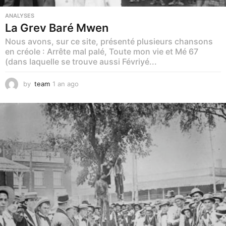
ANALYSES
La Grev Baré Mwen
Nous avons, sur ce site, présenté plusieurs chansons
en créole : Arrête mal palé, Toute mon vie et Mé 67
(dans laquelle se trouve aussi Févriyé...
by
team
1 an ago
1
a
n
a
g
o