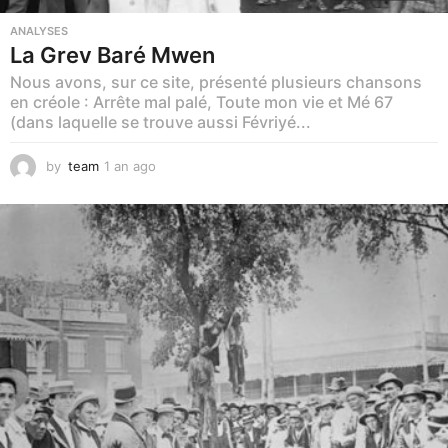
ANALYSES
La Grev Baré Mwen
Nous avons, sur ce site, présenté plusieurs chansons
en créole : Arrête mal palé, Toute mon vie et Mé 67
(dans laquelle se trouve aussi Févriyé...
by
team
1 an ago
1
a
n
a
g
o