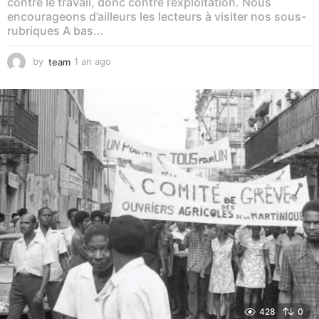
contre le travail, donc contre l’exploitation. Nous
encourageons d’ailleurs les lecteurs à visiter nos sous-
rubriques A bas...
by
team
1 an ago
1
a
n
a
g
o
428
0