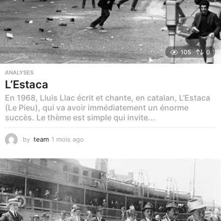
105
0
ANALYSES
L’Estaca
En 1968, Lluis Llac écrit et chante, en catalan, L’Estaca
(Le Pieu), qui va avoir immédiatement un énorme
succès. Le thème est simple qui invite...
by
team
1 mois ago
1
m
o
i
s
a
g
o