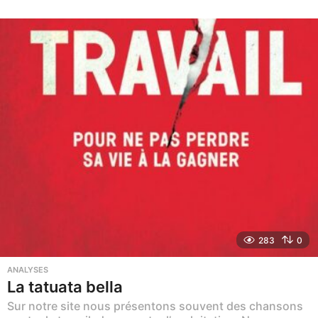
m
o
i
s
a
g
o
283
0
ANALYSES
La tatuata bella
Sur notre site nous présentons souvent des chansons