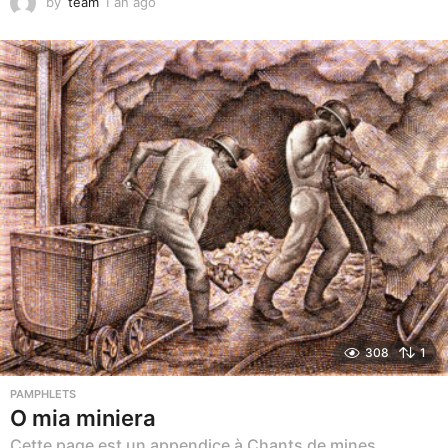
by
team
1 an ago
1
a
n
a
g
o
308
1
PAMPHLETS
O mia miniera
Cette page est un appendice à Chants de mines,