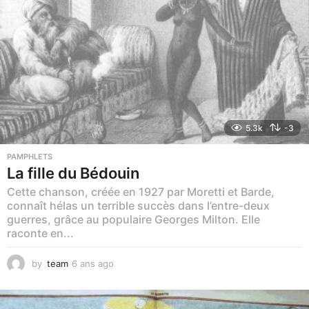
5.3k
-3
PAMPHLETS
La fille du Bédouin
Cette chanson, créée en 1927 par Moretti et Barde,
connaît hélas un terrible succès dans l’entre-deux
guerres, grâce au populaire Georges Milton. Elle
raconte en...
by
team
6 ans ago
2
a
n
s