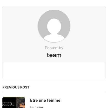
i
n
a
t
i
o
n
Posted by
team
PREVIOUS POST
Etre une femme
by
team