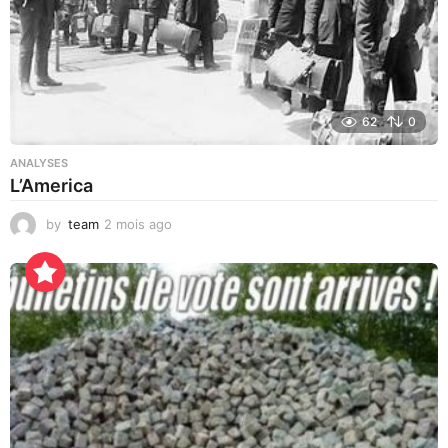
62
0
ANALYSES
L’America
by
team
2 mois ago
2
j
o
u
r
s
a
g
o