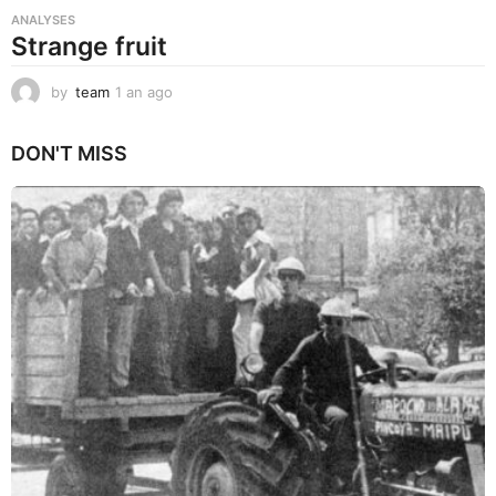
ANALYSES
Strange fruit
by
team
1 an ago
1
a
n
DON'T MISS
a
g
o