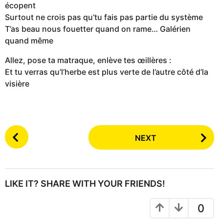
écopent
Surtout ne crois pas qu’tu fais pas partie du système
T’as beau nous fouetter quand on rame… Galérien
quand même
Allez, pose ta matraque, enlève tes œillères :
Et tu verras qu’l’herbe est plus verte de l’autre côté d’la
visière
P
NEXT
o
s
t
P
LIKE IT? SHARE WITH YOUR FRIENDS!
a
g
0