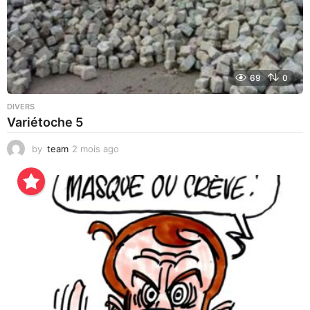
69
0
DIVERS
Variétoche 5
by
team
2 mois ago
3
s
e
m
a
i
n
e
s
a
g
o