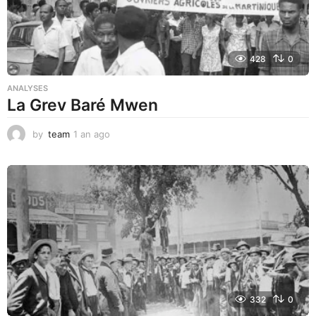
428
0
ANALYSES
La Grev Baré Mwen
by
team
1 an ago
1
a
n
a
g
o
332
0