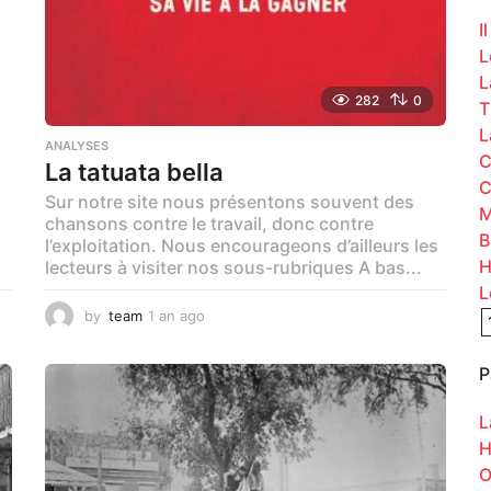
:
I
L
L
282
0
T
L
ANALYSES
C
La tatuata bella
C
Sur notre site nous présentons souvent des
M
s
chansons contre le travail, donc contre
B
l’exploitation. Nous encourageons d’ailleurs les
H
lecteurs à visiter nos sous-rubriques A bas...
L
by
team
1 an ago
1
a
n
P
a
g
o
L
H
O