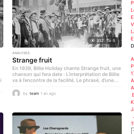
P
L
E
V
L
E
332
0
D
ANALYSES
A
Strange fruit
P
En 1939, Billie Holiday chante Strange fruit, une
1
chanson qui fera date : L’interprétation de Billie
i
va à l’encontre de la facilité. Le phrasé, d’une...
A
A
by
team
1 an ago
1
B
a
K
n
J
a
J
g
o
T