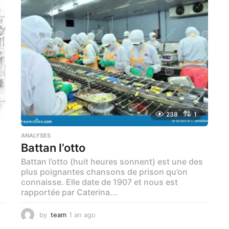
o
238
1
ANALYSES
Battan l’otto
Battan l’otto (huit heures sonnent) est une des
plus poignantes chansons de prison qu’on
connaisse. Elle date de 1907 et nous est
rapportée par Caterina...
by
team
1 an ago
1
m