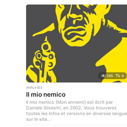
n
a
g
o
195
0
ANALYSES
Il mio nemico
Il mio nemico (Mon ennemi) est écrit par
Daniele Silvestri, en 2002. Vous trouverez
toutes les infos et versions en diverses langu
sur le site...