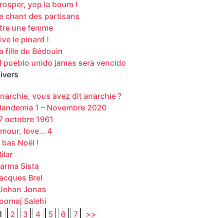
rosper, yop la boum !
e chant des partisans
tre une femme
ive le pinard !
a fille du Bédouin
l pueblo unido jamas sera vencido
ivers
narchie, vous avez dit anarchie ?
landemia 1 – Novembre 2020
7 octobre 1961
mour, love… 4
 bas Noël !
ilar
arma Sista
acques Brel
ehan Jonas
oomaj Salehi
1
2
3
4
5
6
7
>>