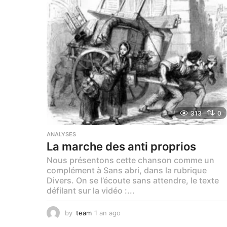
g
o
313
0
ANALYSES
La marche des anti proprios
Nous présentons cette chanson comme un
complément à Sans abri, dans la rubrique
Divers. On se l’écoute sans attendre, le texte
défilant sur la vidéo :...
by
team
1 an ago
1
a