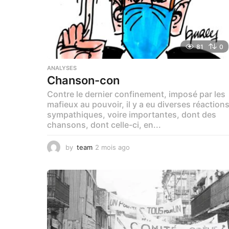
81
0
ANALYSES
Chanson-con
Contre le dernier confinement, imposé par les
mafieux au pouvoir, il y a eu diverses réaction
sympathiques, voire importantes, dont des
chansons, dont celle-ci, en...
by
team
2 mois ago
1
m
o
i
s
a
g
o