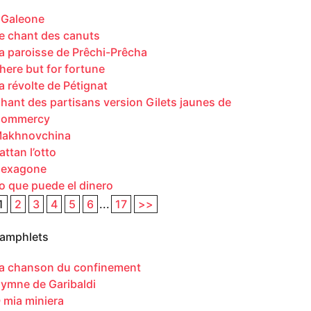
l Galeone
e chant des canuts
a paroisse de Prêchi-Prêcha
here but for fortune
a révolte de Pétignat
hant des partisans version Gilets jaunes de
ommercy
akhnovchina
attan l’otto
exagone
o que puede el dinero
1
2
3
4
5
6
...
17
>>
amphlets
a chanson du confinement
ymne de Garibaldi
 mia miniera