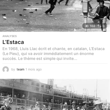
102
0
ANALYSES
L’Estaca
En 1968, Lluis Llac écrit et chante, en catalan, L’Estaca
(Le Pieu), qui va avoir immédiatement un énorme
succès. Le thème est simple qui invite...
by
team
1 mois ago
1
m
o
i
s
a
g
o