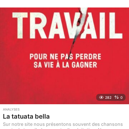
m
o
i
s
a
g
o
282
0
ANALYSES
La tatuata bella
Sur notre site nous présentons souvent des chansons