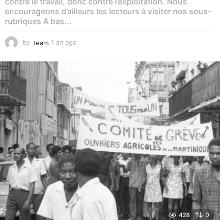
contre le travail, donc contre l’exploitation. Nous
encourageons d’ailleurs les lecteurs à visiter nos sous-
rubriques A bas...
by
team
1 an ago
1
a
n
a
g
o
428
0