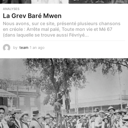
ANALYSES
La Grev Baré Mwen
Nous avons, sur ce site, présenté plusieurs chansons
en créole : Arrête mal palé, Toute mon vie et Mé 67
(dans laquelle se trouve aussi Févriyé...
by
team
1 an ago
1
a
n
a
g
o