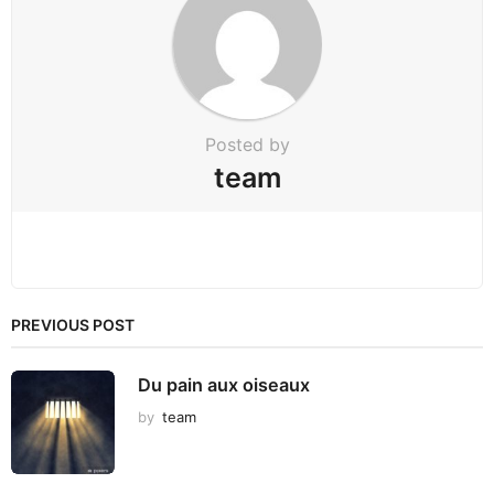
t
i
o
n
Posted by
team
PREVIOUS POST
Du pain aux oiseaux
by
team