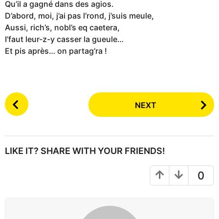
Qu’il a gagné dans des agios.
D’abord, moi, j’ai pas l’rond, j’suis meule,
Aussi, rich’s, nobl’s eq caetera,
I’faut leur-z-y casser la gueule…
Et pis après… on partag’ra !
P
NEXT
o
s
t
P
LIKE IT? SHARE WITH YOUR FRIENDS!
a
g
0
i
n
a