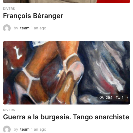
DIVERS
François Béranger
by
team
1 an ago
1
a
n
a
g
o
294
1
DIVERS
Guerra a la burgesia. Tango anarchiste
by
team
1 an ago
1