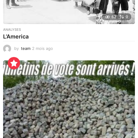
62
0
ANALYSES
L’America
by
team
2 mois ago
2
j
o
u
r
s
a
g
o