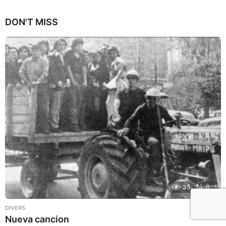
a
n
DON'T MISS
a
g
o
35
0
DIVERS
Nueva cancion