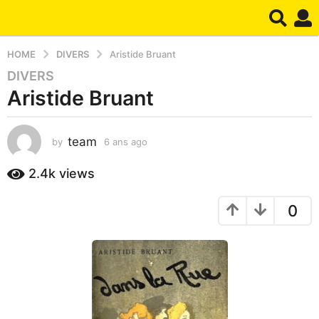
HOME
DIVERS
Aristide Bruant
DIVERS
6
Aristide Bruant
a
n
s
team
by
6 ans ago
1
a
a
g
n
2.4k
views
o
a
1
g
0
o
a
n
a
g
o