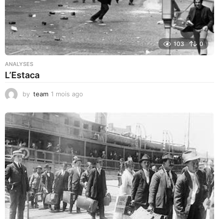
103
0
ANALYSES
L’Estaca
by
team
1 mois ago
1
m
o
i
s
a
g
o