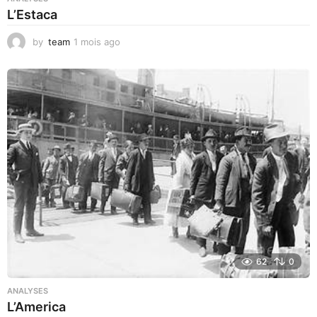
L’Estaca
by
team
1 mois ago
1
m
o
i
s
a
g
o
62
0
ANALYSES
L’America