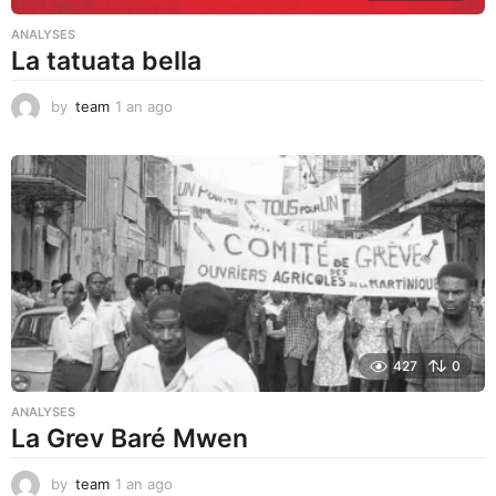
ANALYSES
La tatuata bella
by
team
1 an ago
1
a
n
a
g
o
427
0
ANALYSES
La Grev Baré Mwen
by
team
1 an ago
1