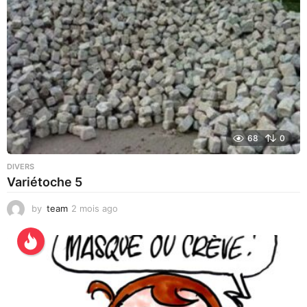
a
g
o
68
0
DIVERS
Variétoche 5
by
team
2 mois ago
3
s
e
m
a
i
n
e