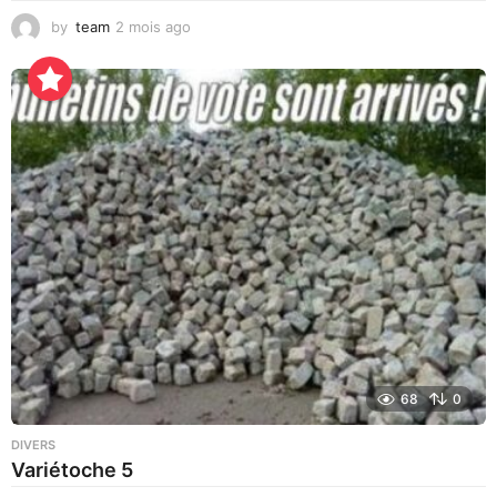
by
team
2 mois ago
1
2
h
e
u
r
e
s
a
g
o
68
0
DIVERS
Variétoche 5