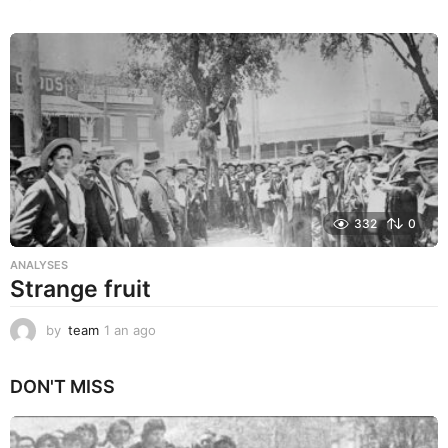
a
n
a
g
o
332
0
ANALYSES
Strange fruit
by
team
1 an ago
1
a
n
DON'T MISS
a
g
o