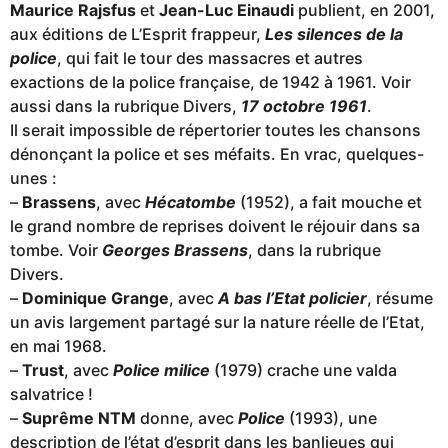
Maurice Rajsfus
et
Jean-Luc Einaudi
publient, en 2001,
aux éditions de L’Esprit frappeur,
Les silences de la
police
, qui fait le tour des massacres et autres
exactions de la police française, de 1942 à 1961. Voir
aussi dans la rubrique Divers,
17 octobre 1961
.
Il serait impossible de répertorier toutes les chansons
dénonçant la police et ses méfaits. En vrac, quelques-
unes :
–
Brassens
, avec
Hécatombe
(1952), a fait mouche et
le grand nombre de reprises doivent le réjouir dans sa
tombe. Voir
Georges Brassens
, dans la rubrique
Divers.
–
Dominique Grange
, avec
A bas l’Etat policier
, résume
un avis largement partagé sur la nature réelle de l’Etat,
en mai 1968.
–
Trust
, avec
Police milice
(1979) crache une valda
salvatrice !
–
Suprême NTM
donne, avec
Police
(1993), une
description de l’état d’esprit dans les banlieues qui