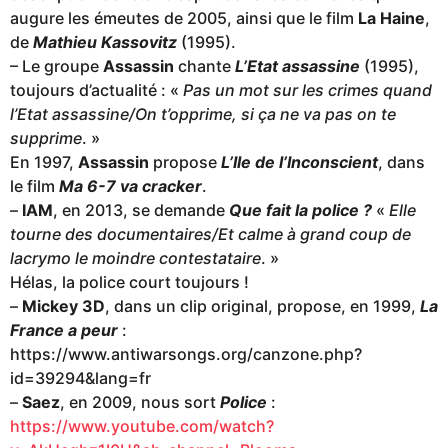
augure les émeutes de 2005, ainsi que le film
La Haine
,
de
Mathieu Kassovitz
(1995).
– Le groupe
Assassin
chante
L’Etat assassine
(1995),
toujours d’actualité : «
Pas un mot sur les crimes quand
l’Etat assassine/On t’opprime, si ça ne va pas on te
supprime
. »
En 1997,
Assassin
propose
L’Ile de l’Inconscient
, dans
le film
Ma 6-7 va cracker
.
–
IAM
, en 2013, se demande
Que fait la police ?
«
Elle
tourne des documentaires/Et calme à grand coup de
lacrymo le moindre contestataire
. »
Hélas, la police court toujours !
–
Mickey 3D
, dans un clip original, propose, en 1999,
La
France a peur
:
https://www.antiwarsongs.org/canzone.php?
id=39294&lang=fr
–
Saez
, en 2009, nous sort
Police
:
https://www.youtube.com/watch?