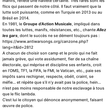
manifs, reflète une naïveté certaine. Très rares sont les
flics qui passent de notre côté. Il faut vraiment que la
lutte soit puissante, comme en Turquie en 2013 ou au
Brésil en 2014.
En 1981, le
Groupe d’Action Musicale
, impliqué dans
toutes les luttes, manifs, résistances, etc., chante
Allez
les gars
, dont le succès ne se dément toujours pas :
https://www.antiwarsongs.org/canzone.php?
lang=it&id=2812
A chacun de choisir son camp et le prolo qui ne fait
jamais grève, qui vote assidument, fier de sa chaîne
électorale, qui méprise et discipline ses enfants, croit
en l’OMS, TF1, la FIFA, le FMI, le Vatican, etc., paie ses
impôts sans rechigner, respecte, obéit, craint, se
méfie… et répète que s’il n’y avait pas la police, hein…
n’est pas moins responsable de notre esclavage à tous
que le flic lambda.
C’est lui le citoyen qui dénonce anonymement, faisant
œuvre de police.