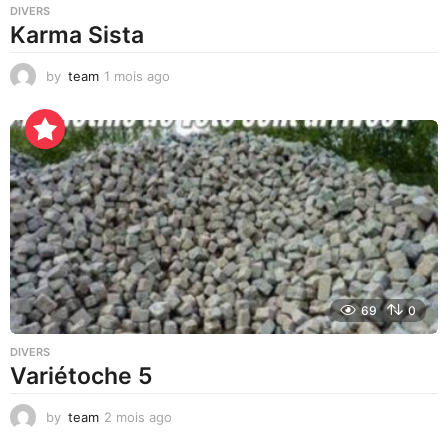
DIVERS
Karma Sista
by
team
1 mois ago
1
m
o
i
s
a
g
o
69
0
DIVERS
Variétoche 5
by
team
2 mois ago
3
s