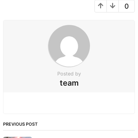
g
0
i
n
a
t
i
o
n
Posted by
team
PREVIOUS POST