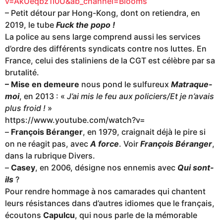
v=AkUeqbz1I0U&ab_channel=Blooms
– Petit détour par Hong-Kong, dont on retiendra, en
2019, le tube
Fuck the popo !
La police au sens large comprend aussi les services
d’ordre des différents syndicats contre nos luttes. En
France, celui des staliniens de la CGT est célèbre par sa
brutalité.
– Mise en demeure
nous pond le sulfureux
Matraque-
moi
, en 2013 : «
J’ai mis le feu aux policiers/Et je n’avais
plus froid !
»
https://www.youtube.com/watch?v=
–
François Béranger
, en 1979, craignait déjà le pire si
on ne réagit pas, avec
A force
. Voir
François Béranger
,
dans la rubrique Divers.
–
Casey
, en 2006, désigne nos ennemis avec
Qui sont-
ils
?
Pour rendre hommage à nos camarades qui chantent
leurs résistances dans d’autres idiomes que le français,
écoutons
Capulcu
, qui nous parle de la mémorable