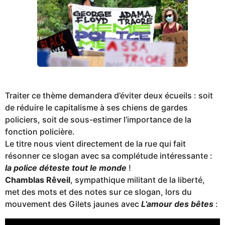
g
s
o
a
g
o
Traiter ce thème demandera d’éviter deux écueils : soit
de réduire le capitalisme à ses chiens de gardes
policiers, soit de sous-estimer l’importance de la
fonction policière.
Le titre nous vient directement de la rue qui fait
résonner ce slogan avec sa complétude intéressante :
la police déteste tout le monde
!
Chamblas Rêveil
, sympathique militant de la liberté,
met des mots et des notes sur ce slogan, lors du
mouvement des Gilets jaunes avec
L’amour des bêtes
: