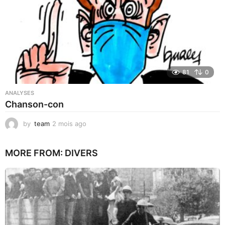
o
81
0
ANALYSES
Chanson-con
by
team
2 mois ago
1
m
o
MORE FROM:
DIVERS
i
s
a
g
o