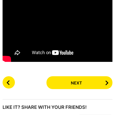
P
NEXT
o
s
t
P
LIKE IT? SHARE WITH YOUR FRIENDS!
a