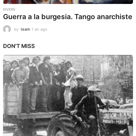
DIVERS
Guerra a la burgesia. Tango anarchiste
by
team
1 an ago
1
a
n
DON'T MISS
a
g
o