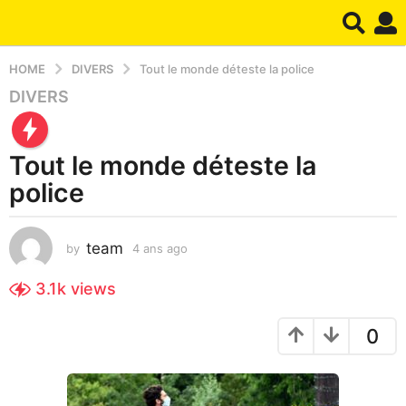
HOME
DIVERS
Tout le monde déteste la police
DIVERS
4
a
n
Tout le monde déteste la
s
a
police
g
o
team
3
by
4 ans ago
3
s
s
e
3.1k
views
e
m
m
a
0
i
a
n
i
e
n
s
e
a