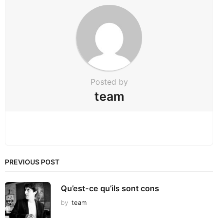
a
t
i
o
n
Posted by
team
PREVIOUS POST
Qu’est-ce qu’ils sont cons
by
team