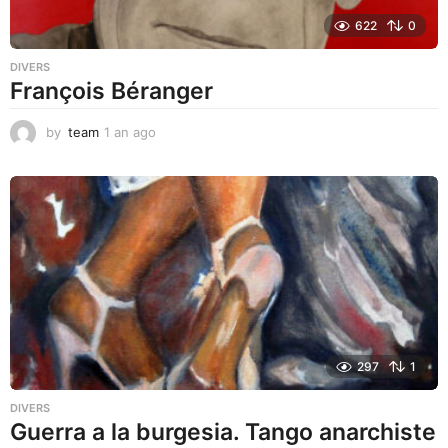
622
0
DIVERS
François Béranger
by
team
1 an ago
1
a
n
a
g
o
297
1
DIVERS
Guerra a la burgesia. Tango anarchiste