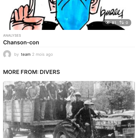
81
0
ANALYSES
Chanson-con
by
team
2 mois ago
1
m
o
MORE FROM:
DIVERS
i
s
a
g
o