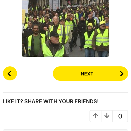
P
NEXT
o
s
t
P
LIKE IT? SHARE WITH YOUR FRIENDS!
a
g
0
i
n