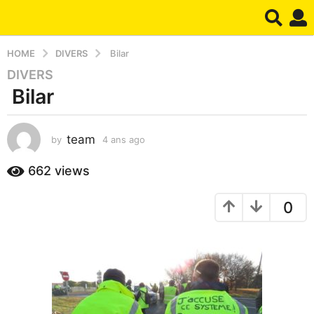
HOME
DIVERS
Bilar
DIVERS
4
Bilar
a
n
s
team
by
4 ans ago
4
a
a
g
n
662
views
o
s
4
a
0
g
a
o
n
s
a
g
o