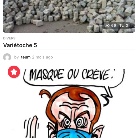
69
0
DIVERS
Variétoche 5
by
team
2 mois ago
4
s
e
m
a
i
n
e
s
a
g
o