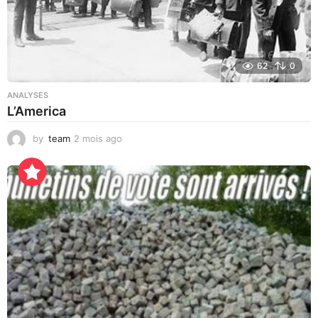
62
0
ANALYSES
L’America
by
team
2 mois ago
4
j
o
u
r
s
a
g
o