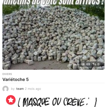
r
s
a
g
o
69
0
DIVERS
Variétoche 5
by
team
2 mois ago
3
s
e
m
a