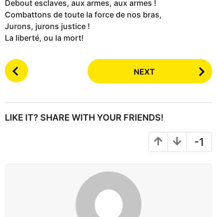
Debout esclaves, aux armes, aux armes !
Combattons de toute la force de nos bras,
Jurons, jurons justice !
La liberté, ou la mort!
P
NEXT
o
s
t
P
LIKE IT? SHARE WITH YOUR FRIENDS!
a
g
-1
i
n
a
t
i
o