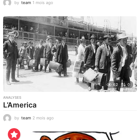
by
team
1 mois ago
1
m
o
i
s
a
g
o
62
0
ANALYSES
L’America
by
team
2 mois ago
3
j
o
u