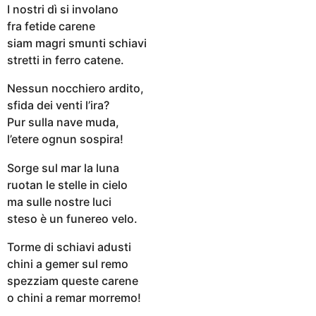
I nostri dì si involano
fra fetide carene
siam magri smunti schiavi
stretti in ferro catene.
Nessun nocchiero ardito,
sfida dei venti l’ira?
Pur sulla nave muda,
l’etere ognun sospira!
Sorge sul mar la luna
ruotan le stelle in cielo
ma sulle nostre luci
steso è un funereo velo.
Torme di schiavi adusti
chini a gemer sul remo
spezziam queste carene
o chini a remar morremo!