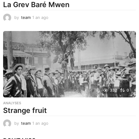
La Grev Baré Mwen
by
team
1 an ago
1
a
n
a
g
o
332
0
ANALYSES
Strange fruit
by
team
1 an ago
1
a
n