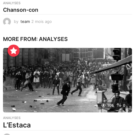
ANALYSES
Chanson-con
by
team
2 mois ago
1
m
o
MORE FROM:
ANALYSES
i
s
a
g
o
105
0
ANALYSES
L’Estaca