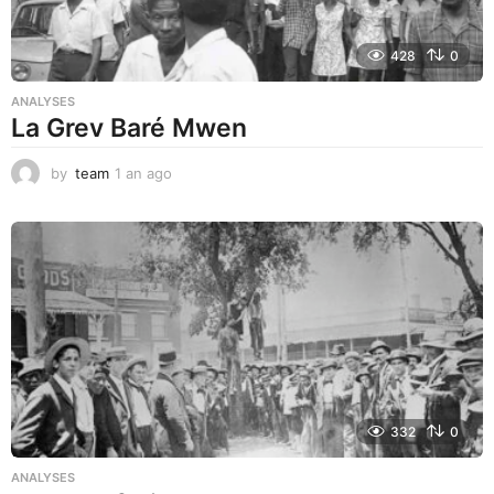
428
0
ANALYSES
La Grev Baré Mwen
by
team
1 an ago
1
a
n
a
g
o
332
0
ANALYSES