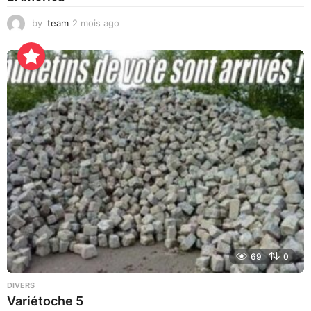
by
team
2 mois ago
2
j
o
u
r
s
a
g
o
69
0
DIVERS
Variétoche 5