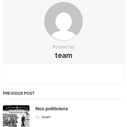
a
t
i
o
n
Posted by
team
PREVIOUS POST
Nos politiciens
by
team