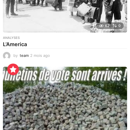
62
0
ANALYSES
L’America
by
team
2 mois ago
2
j
o
u
r
s
a
g
o