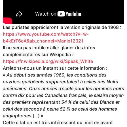
Les puristes apprécieront la version originale de 1968 :
https://www.youtube.com/watch?v=w-
b4kErT6eA&ab_channel=Manix12321
Il ne sera pas inutile d’aller glaner des infos
complémentaires sur Wikipedia :
https://fr.wikipedia.org/wiki/Speak_White
Arrêtons-nous un instant sur cette information :
«
Au début des années 1960, les conditions des
ouvriers québécois s’apparentaient à celles des Noirs
américains. Onze années d’école pour les hommes noirs
contre dix pour les Canadiens français, le salaire moyen
des premiers représentant 54 % de celui des Blancs et
celui des seconds à peine 52 % de celui des hommes
anglophones
(…) »
Cette citation est très intéressant qui met en avant