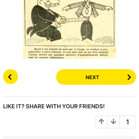
P
NEXT
o
s
t
P
LIKE IT? SHARE WITH YOUR FRIENDS!
a
g
1
i
n