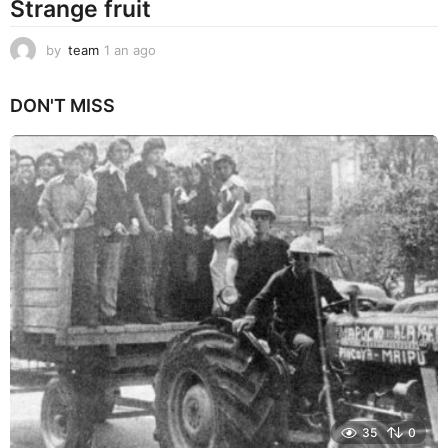
Strange fruit
by
team
1 an ago
1
a
n
DON'T MISS
a
g
o
35
0