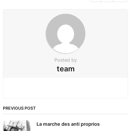
i
n
a
t
i
o
n
Posted by
team
PREVIOUS POST
La marche des anti proprios