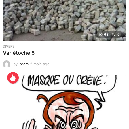
68
0
DIVERS
Variétoche 5
by
team
2 mois ago
3
s
e
m
a
i
n
e
s
a
g
o