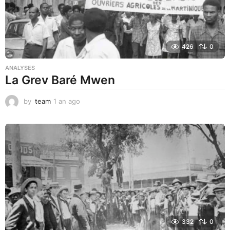
426
0
ANALYSES
La Grev Baré Mwen
by
team
1 an ago
1
a
n
a
g
o
332
0