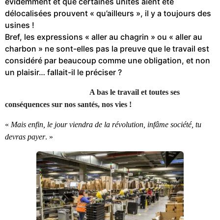
évidemment et que certaines unités aient été
délocalisées prouvent « qu’ailleurs », il y a toujours des
usines !
Bref, les expressions « aller au chagrin » ou « aller au
charbon » ne sont-elles pas la preuve que le travail est
considéré par beaucoup comme une obligation, et non
un plaisir… fallait-il le préciser ?
A bas le travail et toutes ses
conséquences sur nos santés, nos vies !
«
Mais enfin, le jour viendra de la révolution,
i
nfâme société, tu
de
v
r
as payer
. »