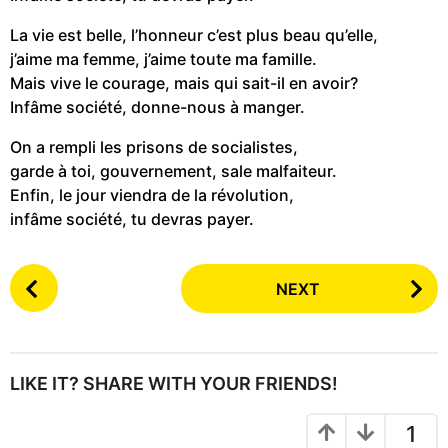
La vie est belle, l’honneur c’est plus beau qu’elle,
j’aime ma femme, j’aime toute ma famille.
Mais vive le courage, mais qui sait-il en avoir?
Infâme société, donne-nous à manger.
On a rempli les prisons de socialistes,
garde à toi, gouvernement, sale malfaiteur.
Enfin, le jour viendra de la révolution,
infâme société, tu
de
v
r
as payer.
P
NEXT
o
s
t
P
LIKE IT? SHARE WITH YOUR FRIENDS!
a
g
1