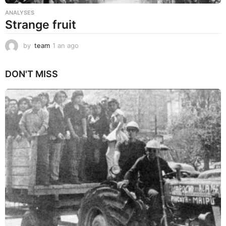
ANALYSES
Strange fruit
by
team
1 an ago
1
a
n
DON'T MISS
a
g
o