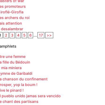
asters of war
es promoteurs
iroflé-Girofla
es archers du roi
ais attention
 desalambrar
1
2
3
4
5
6
...
17
>>
amphlets
tre une femme
a fille du Bédouin
 mia miniera
ymne de Garibaldi
a chanson du confinement
rosper, yop la boum !
ive le pinard !
l pueblo unido jamas sera vencido
e chant des partisans