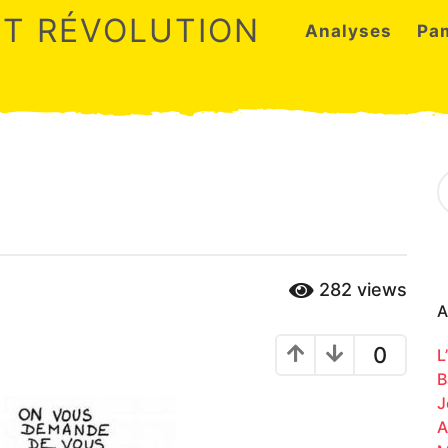
ET RÉVOLUTION
Analyses
Pa
S
e
a
r
c
h
282
views
f
o
A
r
:
0
L
B
J
A