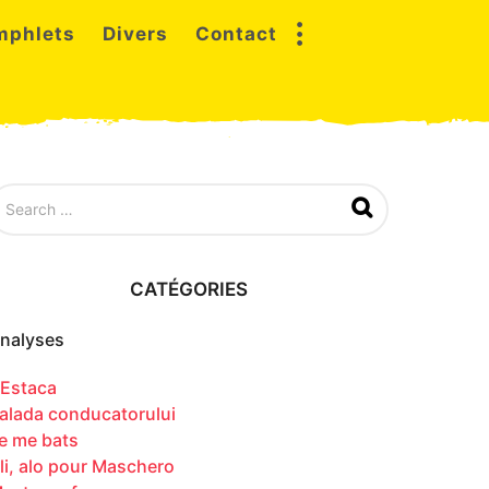
mphlets
Divers
Contact
CATÉGORIES
nalyses
’Estaca
alada conducatorului
e me bats
li, alo pour Maschero