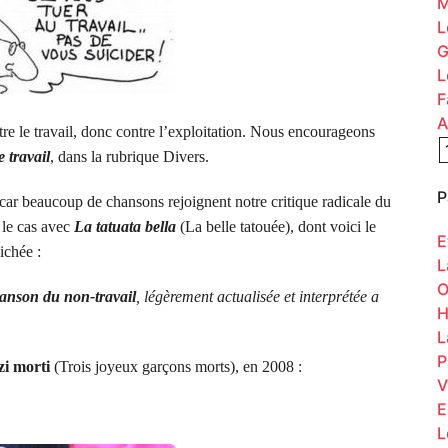
M
L
G
L
F
A
re le travail, donc contre l’exploitation. Nous encourageons
e travail
, dans la rubrique Divers.
P
car beaucoup de chansons rejoignent notre critique radicale du
e le cas avec
La tatuata bella
(La belle tatouée), dont voici le
E
ichée :
L
O
anson du non-travail
, légèrement actualisée et interprétée a
H
L
P
zi morti
(Trois joyeux garçons morts), en 2008 :
V
E
L