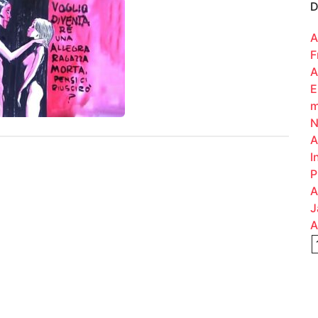
D
A
F
A
E
m
N
A
I
P
A
J
A