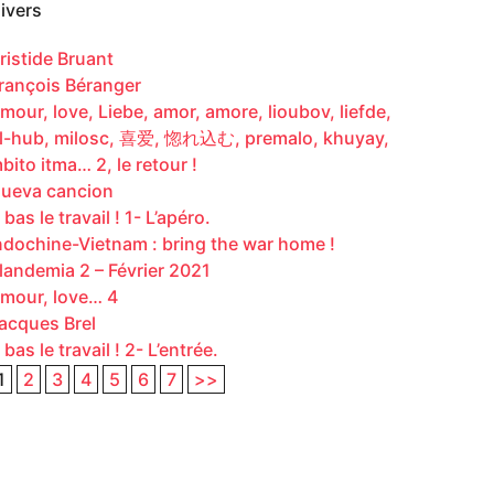
ivers
ristide Bruant
rançois Béranger
mour, love, Liebe, amor, amore, lioubov, liefde,
l-hub, milosc, 喜爱, 惚れ込む, premalo, khuyay,
bito itma… 2, le retour !
ueva cancion
 bas le travail ! 1- L’apéro.
ndochine-Vietnam : bring the war home !
landemia 2 – Février 2021
mour, love… 4
acques Brel
 bas le travail ! 2- L’entrée.
1
2
3
4
5
6
7
>>