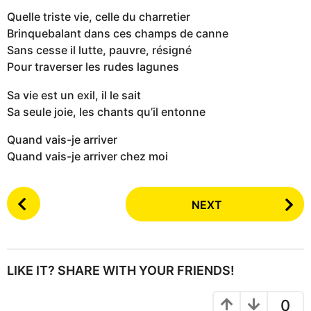
Quelle triste vie, celle du charretier
Brinquebalant dans ces champs de canne
Sans cesse il lutte, pauvre, résigné
Pour traverser les rudes lagunes
Sa vie est un exil, il le sait
Sa seule joie, les chants qu’il entonne
Quand vais-je arriver
Quand vais-je arriver chez moi
P
NEXT
o
s
t
P
LIKE IT? SHARE WITH YOUR FRIENDS!
a
g
0