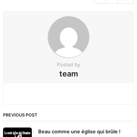
i
n
a
t
i
o
n
Posted by
team
PREVIOUS POST
Beau comme une église qui brûle !