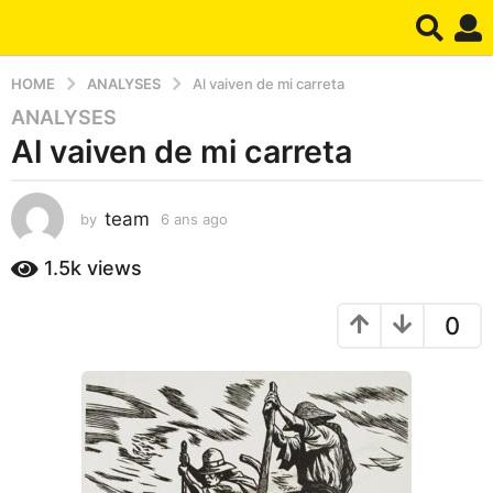
HOME
ANALYSES
Al vaiven de mi carreta
ANALYSES
6
Al vaiven de mi carreta
a
n
s
team
by
6 ans ago
1
a
a
g
n
1.5k
views
o
a
1
g
0
o
a
n
a
g
o