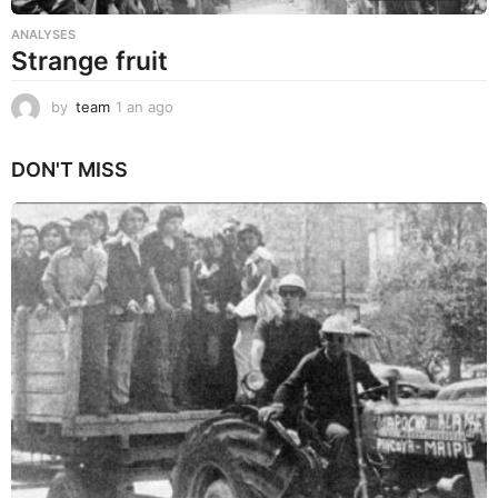
ANALYSES
Strange fruit
by
team
1 an ago
1
a
n
DON'T MISS
a
g
o