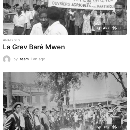
427
0
ANALYSES
La Grev Baré Mwen
by
team
1 an ago
1
a
n
a
g
o
332
0