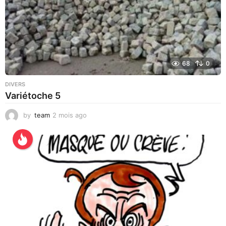
68
0
DIVERS
Variétoche 5
by
team
2 mois ago
3
s
e
m
a
i
n
e
s
a
g
o