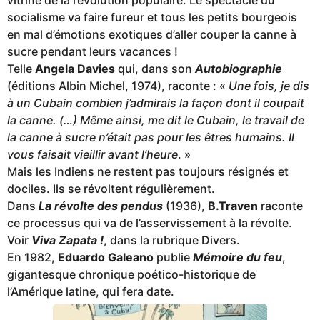
vitrine de la révolution populaire. Le spectacle du
socialisme va faire fureur et tous les petits bourgeois
en mal d’émotions exotiques d’aller couper la canne à
sucre pendant leurs vacances !
Telle
Angela Davies
qui, dans son
Autobiographie
(éditions Albin Michel, 1974), raconte : «
Une fois, je dis
à un Cubain combien j’admirais la façon dont il coupait
la canne
. (
…
)
Même ainsi, me dit le Cubain, le travail de
la canne à sucre n’était pas pour les êtres humains. Il
vous faisait vieillir avant l’heure
. »
Mais les Indiens ne restent pas toujours résignés et
dociles. Ils se révoltent régulièrement.
Dans
La révolte des pendus
(1936),
B.Traven
raconte
ce processus qui va de l’asservissement à la révolte.
Voir
Viva Zapata !
, dans la rubrique Divers.
En 1982,
Eduardo Galeano
publie
Mémoire du feu
,
gigantesque chronique poético-historique de
l’Amérique latine, qui fera date.