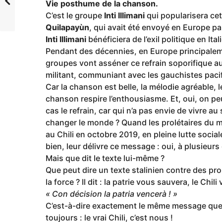
Vie posthume de la chanson.
C’est le groupe
Inti Illimani
qui popularisera cet
Quilapayùn
, qui avait été envoyé en Europe p
Inti Illimani
bénéficiera de l’exil politique en Ital
Pendant des décennies, en Europe principalem
groupes vont asséner ce refrain soporifique a
militant, communiant avec les gauchistes pacif
Car la chanson est belle, la mélodie agréable,
chanson respire l’enthousiasme. Et, oui, on pe
cas le refrain, car qui n’a pas envie de vivre
changer le monde ? Quand les prolétaires du 
au Chili en octobre 2019, en pleine lutte sociale
bien, leur délivre ce message : oui, à plusieurs
Mais que dit le texte lui-même ?
Que peut dire un texte stalinien contre des pr
la force ? Il dit : la patrie vous sauvera, le Ch
« Con décision la patria vencerà ! »
C’est-à-dire exactement le même message que le
toujours : le vrai Chili, c’est nous !