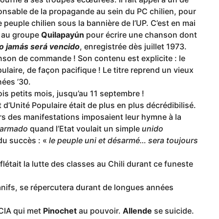
onsable de la propagande au sein du PC chilien, pour
 peuple chilien sous la bannière de l’UP. C’est en mai
l au groupe
Quilapayún
pour écrire une chanson dont
do jamás será vencido
, enregistrée dès juillet 1973.
nson de commande ! Son contenu est explicite : le
laire, de façon pacifique ! Le titre reprend un vieux
nées ’30.
ois petits mois, jusqu’au 11 septembre !
 d’Unité Populaire était de plus en plus décrédibilisé.
urs des manifestations imposaient leur hymne à la
armado
quand l’Etat voulait un simple
unido
du succès : «
le peuple uni et désarmé… sera toujours
létait la lutte des classes au Chili durant ce funeste
manifs, se répercutera durant de longues années
 CIA qui met
Pinochet
au pouvoir.
Allende
se suicide.