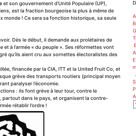
D
e
et son gouvernement d’Unité Populaire (UP),
ens, est la fraction bourgeoise la plus à même de
A
 monde ! Ce sera sa fonction historique, sa seule
B
G
T
oir. Dès le début, il demande aux prolétaires de
B
ce et à l’armée « du peuple ». Ses réformettes vont
A
gré qu’ils aient cru aux sornettes électoralistes des
E
m
lée, financée par la CIA, ITT et la United Fruit Co, et
J
sque grève des transports routiers (principal moyen
S
ant paralyser l’économie.
P
tions : ils font grève à leur tour, contre le
A
, partout dans le pays, et organisent la contre-
rmée rétablir l’ordre !