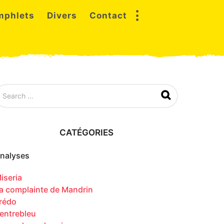
mphlets
Divers
Contact
CATÉGORIES
nalyses
iseria
a complainte de Mandrin
rédo
entrebleu