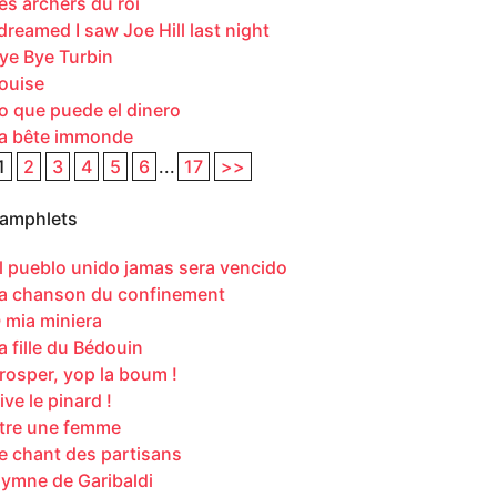
es archers du roi
 dreamed I saw Joe Hill last night
ye Bye Turbin
ouise
o que puede el dinero
a bête immonde
1
2
3
4
5
6
...
17
>>
amphlets
l pueblo unido jamas sera vencido
a chanson du confinement
 mia miniera
a fille du Bédouin
rosper, yop la boum !
ive le pinard !
tre une femme
e chant des partisans
ymne de Garibaldi