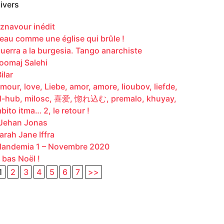
ivers
znavour inédit
eau comme une église qui brûle !
uerra a la burgesia. Tango anarchiste
oomaj Salehi
ilar
mour, love, Liebe, amor, amore, lioubov, liefde,
l-hub, milosc, 喜爱, 惚れ込む, premalo, khuyay,
bito itma… 2, le retour !
ehan Jonas
arah Jane Iffra
landemia 1 – Novembre 2020
 bas Noël !
1
2
3
4
5
6
7
>>