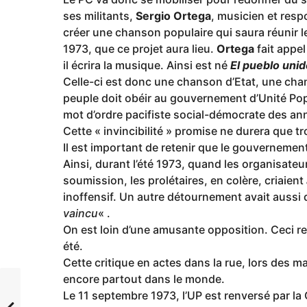
ses militants,
Sergio Ortega
, musicien et resp
créer une chanson populaire qui saura réunir le
1973, que ce projet aura lieu.
Ortega
fait appe
il écrira la musique. Ainsi est né
El pueblo uni
Celle-ci est donc une chanson d’Etat, une cha
peuple doit obéir au gouvernement d’Unité Popu
mot d’ordre pacifiste social-démocrate des an
Cette « invincibilité » promise ne durera que tr
Il est important de retenir que le gouvernement
Ainsi, durant l’été 1973, quand les organisate
soumission, les prolétaires, en colère, criaient
inoffensif. Un autre détournement avait aussi 
vaincu
« .
On est loin d’une amusante opposition. Ceci ref
été.
Cette critique en actes dans la rue, lors des 
encore partout dans le monde.
Le 11 septembre 1973, l’UP est renversé par la