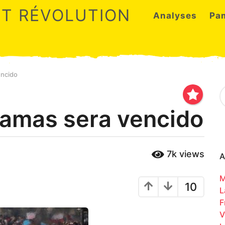
ET RÉVOLUTION
Analyses
Pa
encido
S
e
a
 jamas sera vencido
r
c
h
f
7k
views
o
A
r
:
M
10
L
F
V