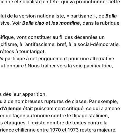
nienne et socialiste en tête, qui va promotionner cette
lui de la version nationaliste, « partisane », de
Bella
nsive. Voir
Bella ciao et les mondine
, dans la rubrique
ique, vont constituer au fil des décennies un
fisme, à l’antifascisme, bref, à la social-démocratie.
rétées à tour larigot.
do
participe à cet engouement pour une alternative
ionnaire ! Nous traîner vers la voie pacificatrice,
s dès leur apparition.
eu à de nombreuses ruptures de classe. Par exemple,
d’
Allende
était puissamment critiqué, ce qui a amené
er de façon autonome contre le flicage stalinien,
s étatiques. Il existe nombre de textes contre la
rience chilienne entre 1970 et 1973 restera majeure.