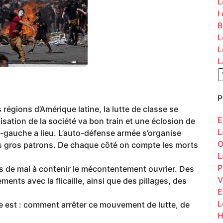
L
I
B
L
L
L
P
égions d’Amérique latine, la lutte de classe se
E
isation de la société va bon train et une éclosion de
L
-gauche a lieu. L’auto-défense armée s’organise
O
des gros patrons. De chaque côté on compte les morts
L
P
us de mal à contenir le mécontentement ouvrier. Des
V
ents avec la flicaille, ainsi que des pillages, des
E
L
ie est : comment arrêter ce mouvement de lutte, de
H