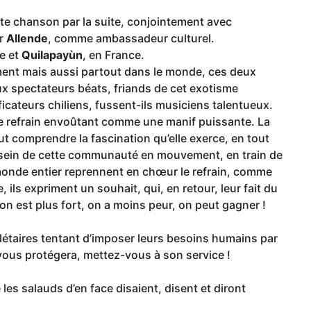
te chanson par la suite, conjointement avec
ar
Allende
, comme ambassadeur culturel.
ie et
Quilapayùn
, en France.
ent mais aussi partout dans le monde, ces deux
ux spectateurs béats, friands de cet exotisme
icateurs chiliens, fussent-ils musiciens talentueux.
 le refrain envoûtant comme une manif puissante. La
ut comprendre la fascination qu’elle exerce, en tout
 au sein de cette communauté en mouvement, en train de
monde entier reprennent en chœur le refrain, comme
, ils expriment un souhait, qui, en retour, leur fait du
 on est plus fort, on a moins peur, on peut gagner !
olétaires tentant d’imposer leurs besoins humains par
ili vous protégera, mettez-vous à son service !
s salauds d’en face disaient, disent et diront