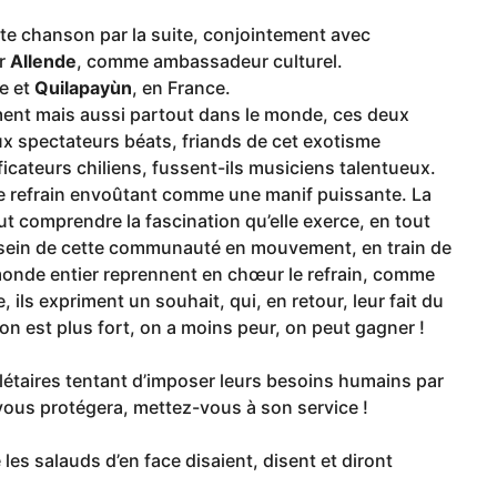
te chanson par la suite, conjointement avec
ar
Allende
, comme ambassadeur culturel.
ie et
Quilapayùn
, en France.
ent mais aussi partout dans le monde, ces deux
ux spectateurs béats, friands de cet exotisme
icateurs chiliens, fussent-ils musiciens talentueux.
 le refrain envoûtant comme une manif puissante. La
ut comprendre la fascination qu’elle exerce, en tout
 au sein de cette communauté en mouvement, en train de
monde entier reprennent en chœur le refrain, comme
, ils expriment un souhait, qui, en retour, leur fait du
 on est plus fort, on a moins peur, on peut gagner !
olétaires tentant d’imposer leurs besoins humains par
ili vous protégera, mettez-vous à son service !
s salauds d’en face disaient, disent et diront