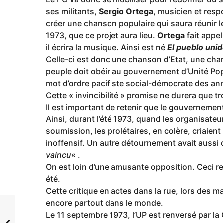
ses militants,
Sergio Ortega
, musicien et resp
créer une chanson populaire qui saura réunir le
1973, que ce projet aura lieu.
Ortega
fait appe
il écrira la musique. Ainsi est né
El pueblo uni
Celle-ci est donc une chanson d’Etat, une cha
peuple doit obéir au gouvernement d’Unité Popu
mot d’ordre pacifiste social-démocrate des an
Cette « invincibilité » promise ne durera que tr
Il est important de retenir que le gouvernement
Ainsi, durant l’été 1973, quand les organisate
soumission, les prolétaires, en colère, criaient
inoffensif. Un autre détournement avait aussi 
vaincu
« .
On est loin d’une amusante opposition. Ceci ref
été.
Cette critique en actes dans la rue, lors des 
encore partout dans le monde.
Le 11 septembre 1973, l’UP est renversé par la