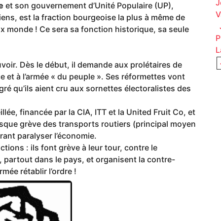
J
e
et son gouvernement d’Unité Populaire (UP),
V
ens, est la fraction bourgeoise la plus à même de
J
 monde ! Ce sera sa fonction historique, sa seule
P
L
oir. Dès le début, il demande aux prolétaires de
ce et à l’armée « du peuple ». Ses réformettes vont
gré qu’ils aient cru aux sornettes électoralistes des
lée, financée par la CIA, ITT et la United Fruit Co, et
sque grève des transports routiers (principal moyen
ant paralyser l’économie.
tions : ils font grève à leur tour, contre le
, partout dans le pays, et organisent la contre-
rmée rétablir l’ordre !