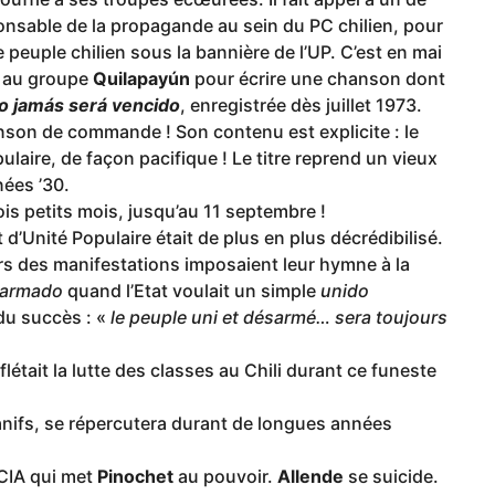
onsable de la propagande au sein du PC chilien, pour
 peuple chilien sous la bannière de l’UP. C’est en mai
l au groupe
Quilapayún
pour écrire une chanson dont
do jamás será vencido
, enregistrée dès juillet 1973.
nson de commande ! Son contenu est explicite : le
laire, de façon pacifique ! Le titre reprend un vieux
nées ’30.
ois petits mois, jusqu’au 11 septembre !
 d’Unité Populaire était de plus en plus décrédibilisé.
urs des manifestations imposaient leur hymne à la
armado
quand l’Etat voulait un simple
unido
du succès : «
le peuple uni et désarmé… sera toujours
létait la lutte des classes au Chili durant ce funeste
manifs, se répercutera durant de longues années
 CIA qui met
Pinochet
au pouvoir.
Allende
se suicide.