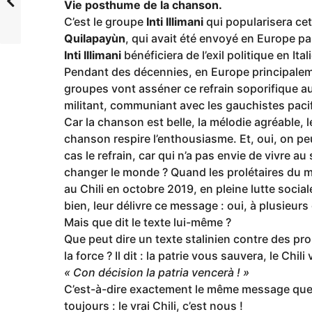
Vie posthume de la chanson.
C’est le groupe
Inti Illimani
qui popularisera cet
Quilapayùn
, qui avait été envoyé en Europe p
Inti Illimani
bénéficiera de l’exil politique en Ital
Pendant des décennies, en Europe principalem
groupes vont asséner ce refrain soporifique a
militant, communiant avec les gauchistes pacif
Car la chanson est belle, la mélodie agréable,
chanson respire l’enthousiasme. Et, oui, on pe
cas le refrain, car qui n’a pas envie de vivre
changer le monde ? Quand les prolétaires du 
au Chili en octobre 2019, en pleine lutte sociale
bien, leur délivre ce message : oui, à plusieurs
Mais que dit le texte lui-même ?
Que peut dire un texte stalinien contre des pr
la force ? Il dit : la patrie vous sauvera, le Ch
« Con décision la patria vencerà ! »
C’est-à-dire exactement le même message que le
toujours : le vrai Chili, c’est nous !