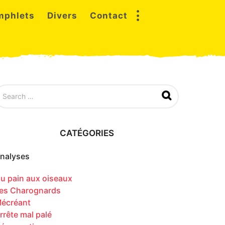
mphlets
Divers
Contact
CATÉGORIES
nalyses
u pain aux oiseaux
es Charognards
écréant
rrête mal palé