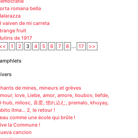
émocratie
orta romana bella
alarazza
l vaiven de mi carreta
trange fruit
utins de 1917
<<
1
2
3
4
5
6
7
8
...
17
>>
amphlets
ivers
hants de mines, mineurs et grèves
mour, love, Liebe, amor, amore, lioubov, liefde,
l-hub, milosc, 喜爱, 惚れ込む, premalo, khuyay,
bito itma… 2, le retour !
eau comme une école qui brûle !
ive la Commune !
ueva cancion