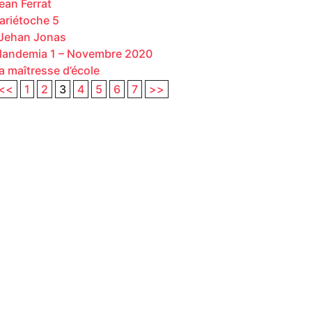
ean Ferrat
ariétoche 5
ehan Jonas
landemia 1 – Novembre 2020
a maîtresse d’école
<<
1
2
3
4
5
6
7
>>