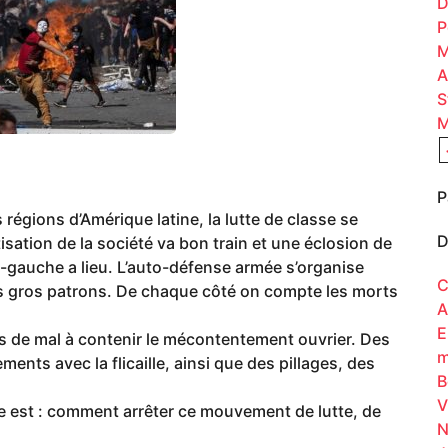
D
P
M
A
S
M
P
égions d’Amérique latine, la lutte de classe se
D
isation de la société va bon train et une éclosion de
-gauche a lieu. L’auto-défense armée s’organise
C
des gros patrons. De chaque côté on compte les morts
A
E
us de mal à contenir le mécontentement ouvrier. Des
m
ents avec la flicaille, ainsi que des pillages, des
B
V
ie est : comment arrêter ce mouvement de lutte, de
N