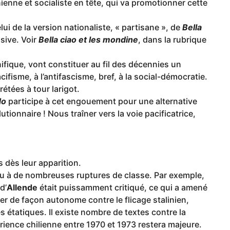
nienne et socialiste en tête, qui va promotionner cette
lui de la version nationaliste, « partisane », de
Bella
nsive. Voir
Bella ciao et les mondine
, dans la rubrique
ique, vont constituer au fil des décennies un
fisme, à l’antifascisme, bref, à la social-démocratie.
rétées à tour larigot.
do
participe à cet engouement pour une alternative
ionnaire ! Nous traîner vers la voie pacificatrice,
s dès leur apparition.
eu à de nombreuses ruptures de classe. Par exemple,
d’
Allende
était puissamment critiqué, ce qui a amené
er de façon autonome contre le flicage stalinien,
s étatiques. Il existe nombre de textes contre la
rience chilienne entre 1970 et 1973 restera majeure.