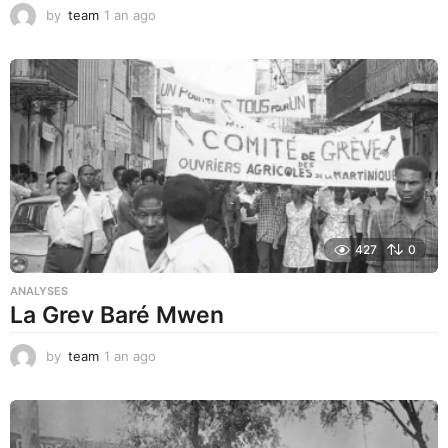
by
team
1 an ago
1
a
n
a
g
o
427
0
ANALYSES
La Grev Baré Mwen
by
team
1 an ago
1
a
n
a
g