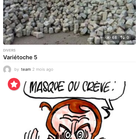
68
0
DIVERS
Variétoche 5
by
team
2 mois ago
3
s
e
m
a
i
n
e
s
a
g
o