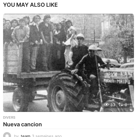
YOU MAY ALSO LIKE
33
0
DIVERS
Nueva cancion
by
team
3 semaines ago
3