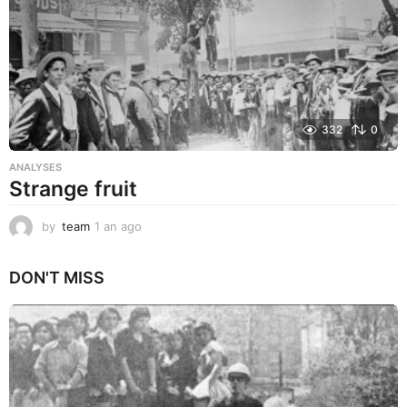
o
332
0
ANALYSES
Strange fruit
by
team
1 an ago
1
a
n
DON'T MISS
a
g
o