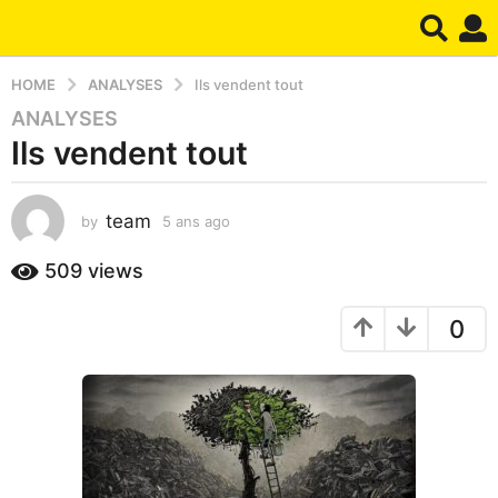
HOME
ANALYSES
Ils vendent tout
ANALYSES
5
Ils vendent tout
a
n
s
team
by
5 ans ago
1
a
a
g
n
509
views
o
a
1
g
0
o
a
n
a
g
o