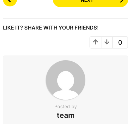
NEXT
o
s
t
P
LIKE IT? SHARE WITH YOUR FRIENDS!
a
g
0
i
n
a
t
i
o
n
Posted by
team