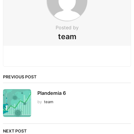
i
o
n
Posted by
team
PREVIOUS POST
Plandemia 6
by
team
NEXT POST