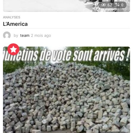
62
0
ANALYSES
L’America
by
team
2 mois ago
1
8
h
e
u
r
e
s
a
g
o