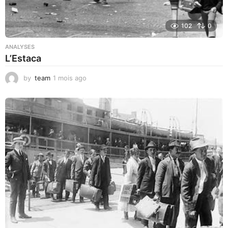
102
0
ANALYSES
L’Estaca
by
team
1 mois ago
1
m
o
i
s
a
g
o