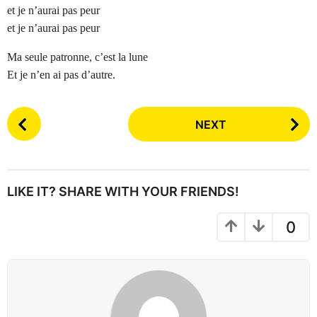
et je n’aurai pas peur
et je n’aurai pas peur
Ma seule patronne, c’est la lune
Et je n’en ai pas d’autre.
P
NEXT
o
s
t
P
LIKE IT? SHARE WITH YOUR FRIENDS!
a
g
0
i
n
a
t