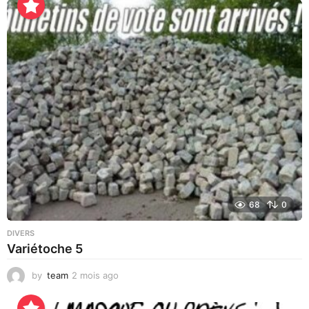
e
u
r
e
s
a
g
o
68
0
DIVERS
Variétoche 5
by
team
2 mois ago
3
s
e