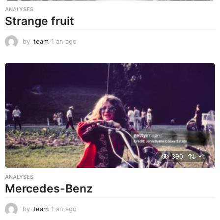
ANALYSES
Strange fruit
by
team
1 an ago
1
a
n
a
g
o
390
-1
ANALYSES
Mercedes-Benz
by
team
1 an ago
1
a