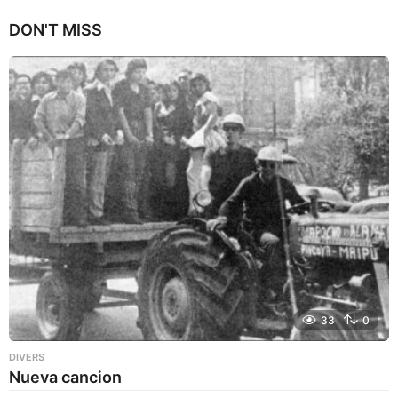
n
DON'T MISS
a
g
o
33
0
DIVERS
Nueva cancion