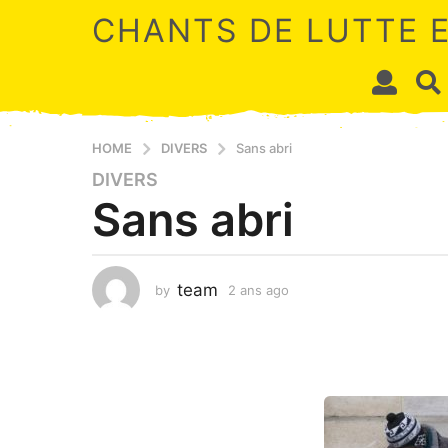
CHANTS DE LUTTE 
HOME
DIVERS
Sans abri
DIVERS
2
Sans abri
a
n
s
a
team
by
2 ans ago
2
g
a
o
n
2
s
a
a
g
n
o
s
a