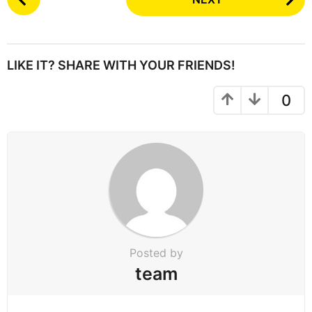
o
s
t
P
LIKE IT? SHARE WITH YOUR FRIENDS!
a
g
0
i
n
a
t
i
o
n
Posted by
team