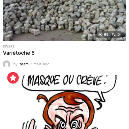
69
0
DIVERS
Variétoche 5
by
team
2 mois ago
3
s
e
m
a
i
n
e
s
a
g
o