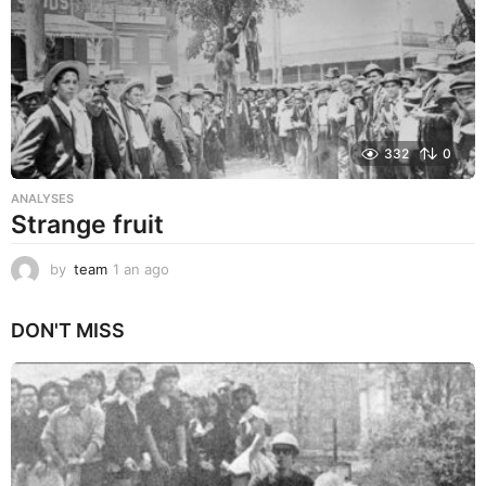
o
332
0
ANALYSES
Strange fruit
by
team
1 an ago
1
a
n
DON'T MISS
a
g
o