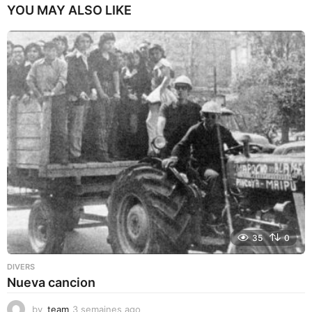
YOU MAY ALSO LIKE
35
0
DIVERS
Nueva cancion
by
team
3 semaines ago
3