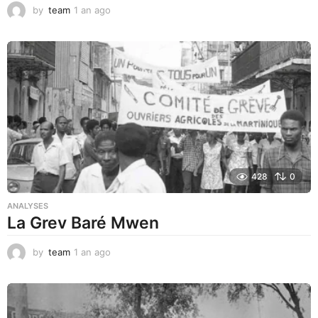
by
team
1 an ago
1
a
n
a
g
o
428
0
ANALYSES
La Grev Baré Mwen
by
team
1 an ago
1
a
n
a
g