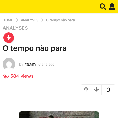
HOME
ANALYSES
O tempo nào para
ANALYSES
6
a
n
O tempo nào para
s
a
g
team
by
6 ans ago
6
o
a
6
n
584
views
a
s
a
n
0
g
s
o
a
g
o