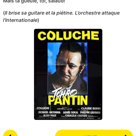
Mais ta gueule, toi, salaud!
(
Il brise sa guitare et la piétine. L’orchestre attaque
l’Internationale
)
P