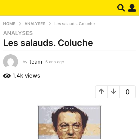
HOME
ANALYSES
Les salauds. Coluche
ANALYSES
6
Les salauds. Coluche
a
n
s
team
by
6 ans ago
6
a
m
g
o
1.4k
views
o
i
6
s
0
a
m
g
o
o
i
s
a
g
o