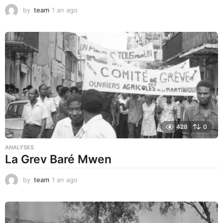
by
team
1 an ago
1
a
n
a
g
o
428
0
ANALYSES
La Grev Baré Mwen
by
team
1 an ago
1
a
n
a
g