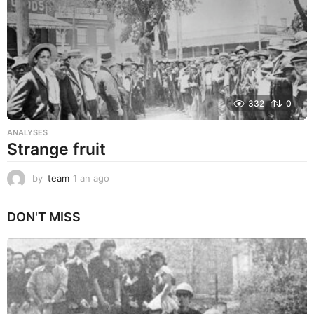
o
332
0
ANALYSES
Strange fruit
by
team
1 an ago
1
a
n
DON'T MISS
a
g
o