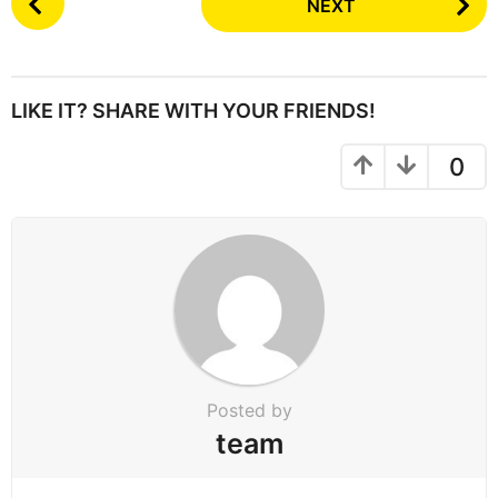
NEXT
o
s
t
P
LIKE IT? SHARE WITH YOUR FRIENDS!
a
g
0
i
n
a
t
i
o
n
Posted by
team