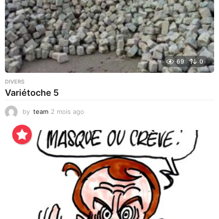
69
0
DIVERS
Variétoche 5
by
team
2 mois ago
3
s
e
m
a
i
n
e
s
a
g
o