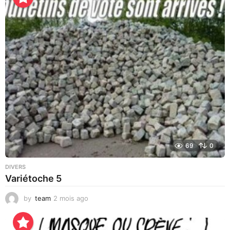
u
r
a
g
o
69
0
DIVERS
Variétoche 5
by
team
2 mois ago
3
s
e
m