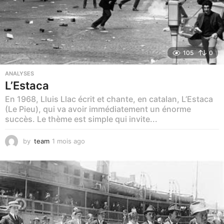
105
0
ANALYSES
L’Estaca
En 1968, Lluis Llac écrit et chante, en catalan, L’Estaca
(Le Pieu), qui va avoir immédiatement un énorme
succès. Le thème est simple qui invite...
by
team
1 mois ago
1
m
o
i
s
a
g
o