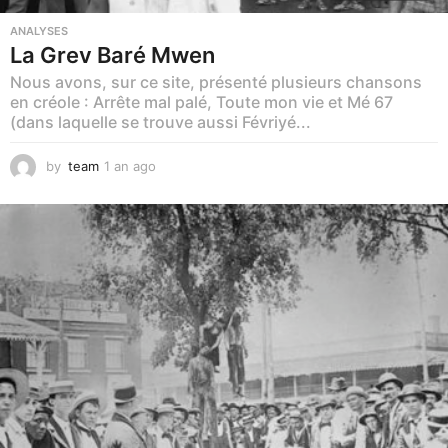
ANALYSES
La Grev Baré Mwen
Nous avons, sur ce site, présenté plusieurs chansons
en créole : Arrête mal palé, Toute mon vie et Mé 67
(dans laquelle se trouve aussi Févriyé...
by
team
1 an ago
1
a
n
a
g
o