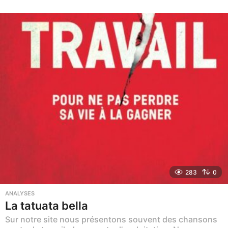
m
o
i
s
a
g
o
283
0
ANALYSES
La tatuata bella
Sur notre site nous présentons souvent des chansons