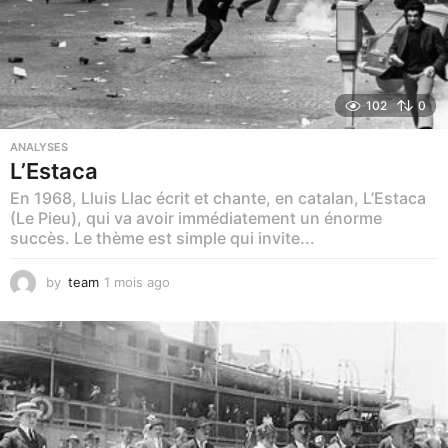
102
0
ANALYSES
L’Estaca
En 1968, Lluis Llac écrit et chante, en catalan, L’Estaca
(Le Pieu), qui va avoir immédiatement un énorme
succès. Le thème est simple qui invite...
by
team
1 mois ago
1
m
o
i
s
a
g
o