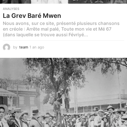
ANALYSES
La Grev Baré Mwen
Nous avons, sur ce site, présenté plusieurs chansons
en créole : Arrête mal palé, Toute mon vie et Mé 67
(dans laquelle se trouve aussi Févriyé...
by
team
1 an ago
1
a
n
a
g
o