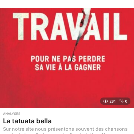
m
o
i
s
a
g
o
281
0
ANALYSES
La tatuata bella
Sur notre site nous présentons souvent des chansons