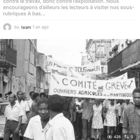
contre le travail, donc contre l’exploitation. Nous
encourageons d’ailleurs les lecteurs à visiter nos sous-
rubriques A bas...
by
team
1 an ago
1
a
n
a
g
o
426
0