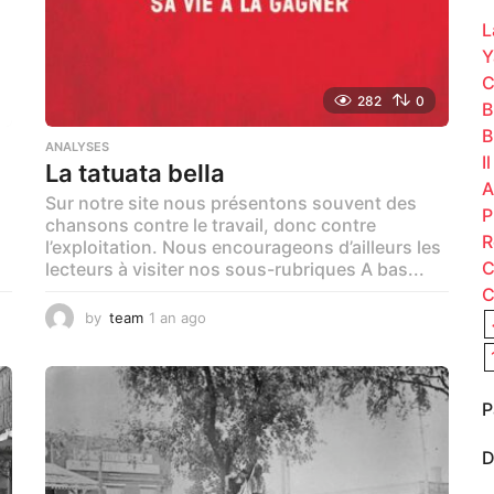
:
L
Y
C
282
0
B
B
ANALYSES
I
La tatuata bella
A
Sur notre site nous présentons souvent des
P
s
chansons contre le travail, donc contre
R
l’exploitation. Nous encourageons d’ailleurs les
C
lecteurs à visiter nos sous-rubriques A bas...
C
by
team
1 an ago
1
a
n
a
g
P
o
D