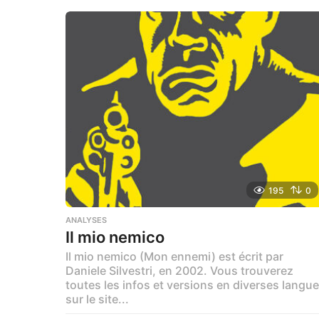
n
a
g
o
195
0
ANALYSES
Il mio nemico
Il mio nemico (Mon ennemi) est écrit par
Daniele Silvestri, en 2002. Vous trouverez
toutes les infos et versions en diverses langu
sur le site...