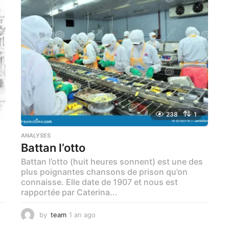
o
238
1
ANALYSES
Battan l’otto
Battan l’otto (huit heures sonnent) est une des
plus poignantes chansons de prison qu’on
connaisse. Elle date de 1907 et nous est
rapportée par Caterina...
by
team
1 an ago
1
m