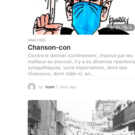
81
0
ANALYSES
Chanson-con
Contre le dernier confinement, imposé par les
mafieux au pouvoir, il y a eu diverses réaction
sympathiques, voire importantes, dont des
chansons, dont celle-ci, en...
by
team
2 mois ago
1
m
o
i
s
a
g
o