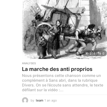
g
o
314
0
ANALYSES
La marche des anti proprios
Nous présentons cette chanson comme un
complément à Sans abri, dans la rubrique
Divers. On se l’écoute sans attendre, le texte
défilant sur la vidéo :...
by
team
1 an ago
1
a