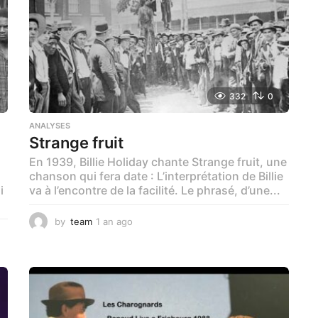
332
0
ANALYSES
Strange fruit
En 1939, Billie Holiday chante Strange fruit, une
chanson qui fera date : L’interprétation de Billie
i
va à l’encontre de la facilité. Le phrasé, d’une...
by
team
1 an ago
1
a
n
a
g
o