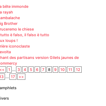
a bête immonde
a rayah
ambalache
ig Brother
ruceremo le chiese
l tutto è falso, il falso è tutto
ux loups !
rière iconoclaste
evolta
hant des partisans version Gilets jaunes de
ommercy
<<
1
...
3
4
5
6
7
8
9
10
11
12
13
...
17
>>
amphlets
ivers