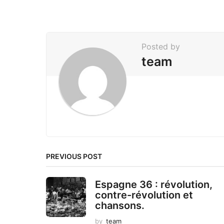
a
g
i
Posted by
n
team
a
t
i
o
n
PREVIOUS POST
Espagne 36 : révolution,
contre-révolution et
chansons.
by
team