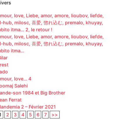
ivers
mour, love, Liebe, amor, amore, lioubov, liefde,
l-hub, milosc, 喜爱, 惚れ込む, premalo, khuyay,
bito itma… 2, le retour !
mour, love, Liebe, amor, amore, lioubov, liefde,
l-hub, milosc, 喜爱, 惚れ込む, premalo, khuyay,
bito itma…
ilar
rest
ado
mour, love… 4
oomaj Salehi
ande-son 1984 et Big Brother
ean Ferrat
landemia 2 – Février 2021
1
2
3
4
5
6
7
>>