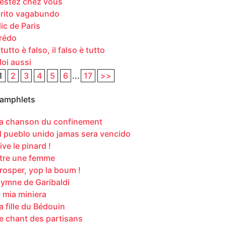
estez chez vous
rito vagabundo
lic de Paris
rédo
l tutto è falso, il falso è tutto
oi aussi
1
2
3
4
5
6
...
17
>>
amphlets
a chanson du confinement
l pueblo unido jamas sera vencido
ive le pinard !
tre une femme
rosper, yop la boum !
ymne de Garibaldi
 mia miniera
a fille du Bédouin
e chant des partisans