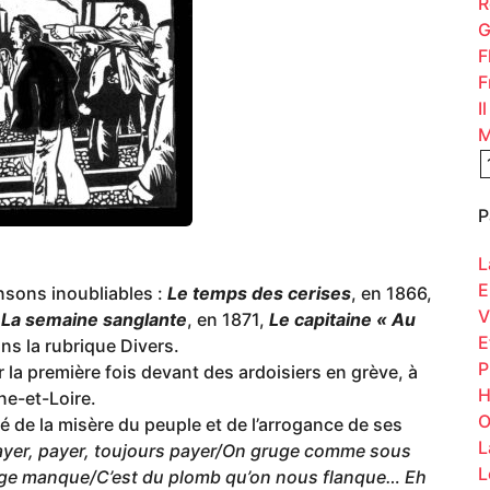
R
G
F
F
I
M
P
L
E
nsons inoubliables :
Le temps des cerises
, en 1866,
V
,
La semaine sanglante
, en 1871,
Le capitaine « Au
E
ans la rubrique Divers.
P
r la première fois devant des ardoisiers en grève, à
H
ne-et-Loire.
O
gé de la misère du peuple et de l’arrogance de ses
L
e/Payer, payer, toujours payer/On gruge comme sous
L
vrage manque/C’est du plomb qu’on nous flanque… Eh