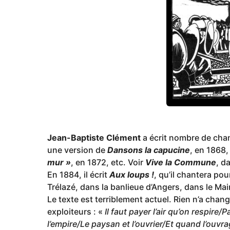
o
Jean-Baptiste Clément
a écrit nombre de cha
une version de
Dansons la capucine
, en 1868
mur »
, en 1872, etc. Voir
Vive la Commune
, d
En 1884, il écrit
Aux loups !
, qu’il chantera pou
Trélazé, dans la banlieue d’Angers, dans le Mai
Le texte est terriblement actuel. Rien n’a chan
exploiteurs : «
Il faut payer l’air qu’on respir
l’empire/Le paysan et l’ouvrier/Et quand l’ou