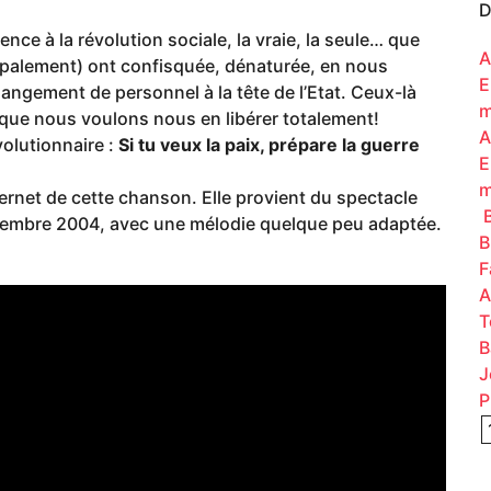
D
ence à la révolution sociale, la vraie, la seule… que
A
ncipalement) ont confisquée, dénaturée, en nous
E
hangement de personnel à la tête de l’Etat. Ceux-là
m
 que nous voulons nous en libérer totalement!
A
olutionnaire :
Si tu veux la paix, prépare la guerre
E
m
ernet de cette chanson. Elle provient du spectacle
B
vembre 2004, avec une mélodie quelque peu adaptée.
B
F
A
T
B
J
P