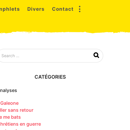
mphlets
Divers
Contact
CATÉGORIES
nalyses
l Galeone
ller sans retour
e me bats
hrétiens en guerre