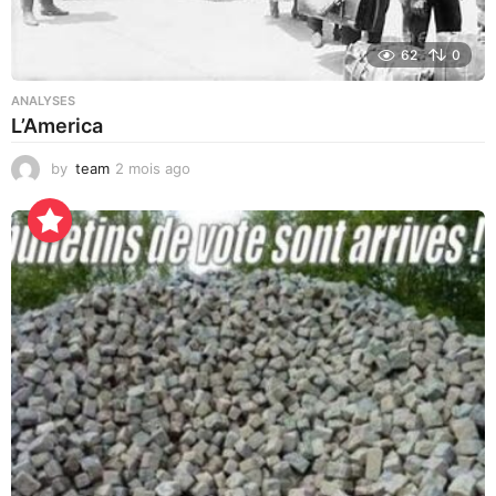
62
0
ANALYSES
L’America
by
team
2 mois ago
2
2
h
e
u
r
e
s
a
g
o