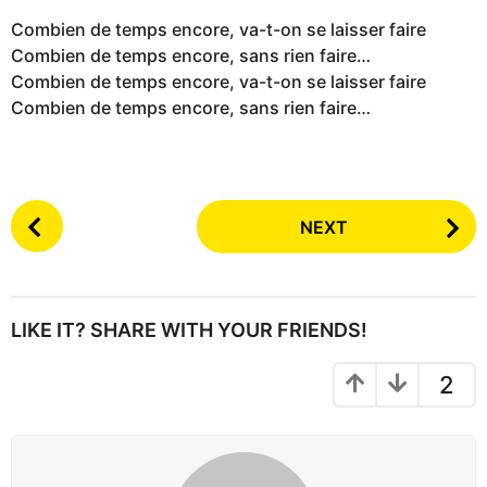
Combien de temps encore, va-t-on se laisser faire
Combien de temps encore, sans rien faire…
Combien de temps encore, va-t-on se laisser faire
Combien de temps encore, sans rien faire…
P
NEXT
o
s
t
P
LIKE IT? SHARE WITH YOUR FRIENDS!
a
g
2
i
n
a