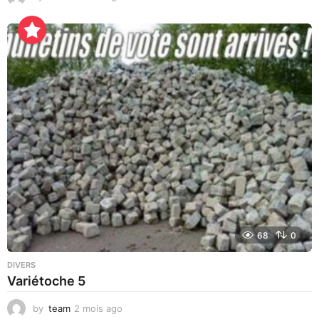
2
h
e
u
r
e
s
a
g
o
68
0
DIVERS
Variétoche 5
by
team
2 mois ago
3