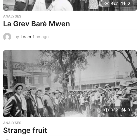
427
0
ANALYSES
La Grev Baré Mwen
by
team
1 an ago
1
a
n
a
g
o
332
0
ANALYSES
Strange fruit