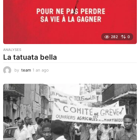
o
282
0
ANALYSES
La tatuata bella
by
team
1 an ago
1
a
n
a
g
o