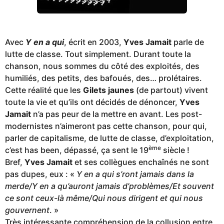
Avec
Y en a qui
, écrit en 2003,
Yves Jamait
parle de
lutte de classe. Tout simplement. Durant toute la
chanson, nous sommes du côté des exploités, des
humiliés, des petits, des bafoués, des… prolétaires.
Cette réalité que les
Gilets jaunes
(de partout) vivent
toute la vie et qu’ils ont décidés de dénoncer,
Yves
Jamait
n’a pas peur de la mettre en avant. Les post-
modernistes n’aimeront pas cette chanson, pour qui,
parler de capitalisme, de lutte de classe, d’exploitation,
ème
c’est has been, dépassé, ça sent le 19
siècle !
Bref,
Yves Jamait
et ses collègues enchaînés ne sont
pas dupes, eux : «
Y en a qui s’ront jamais dans la
merde/Y en a qu’auront jamais d’problèmes/Et souvent
ce sont ceux-là même/Qui nous dirigent et qui nous
gouvernent
. »
Très intéressante compréhension de la collusion entre