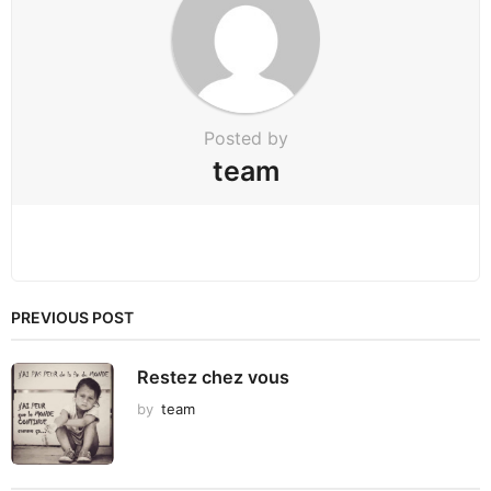
t
i
o
n
Posted by
team
PREVIOUS POST
Restez chez vous
by
team