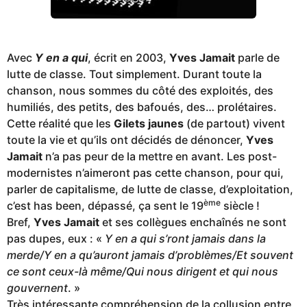
Avec
Y en a qui
, écrit en 2003,
Yves Jamait
parle de
lutte de classe. Tout simplement. Durant toute la
chanson, nous sommes du côté des exploités, des
humiliés, des petits, des bafoués, des… prolétaires.
Cette réalité que les
Gilets jaunes
(de partout) vivent
toute la vie et qu’ils ont décidés de dénoncer,
Yves
Jamait
n’a pas peur de la mettre en avant. Les post-
modernistes n’aimeront pas cette chanson, pour qui,
parler de capitalisme, de lutte de classe, d’exploitation,
ème
c’est has been, dépassé, ça sent le 19
siècle !
Bref,
Yves Jamait
et ses collègues enchaînés ne sont
pas dupes, eux : «
Y en a qui s’ront jamais dans la
merde/Y en a qu’auront jamais d’problèmes/Et souvent
ce sont ceux-là même/Qui nous dirigent et qui nous
gouvernent
. »
Très intéressante compréhension de la collusion entre