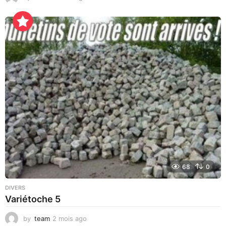
2
h
e
u
r
e
s
a
g
o
68
0
DIVERS
Variétoche 5
by
team
2 mois ago
3