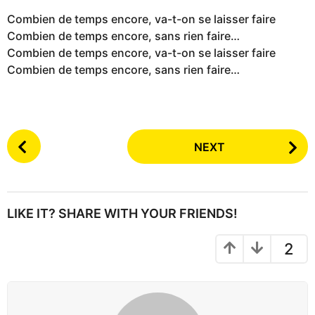
Combien de temps encore, va-t-on se laisser faire
Combien de temps encore, sans rien faire…
Combien de temps encore, va-t-on se laisser faire
Combien de temps encore, sans rien faire…
P
NEXT
o
s
t
P
LIKE IT? SHARE WITH YOUR FRIENDS!
a
g
2
i
n
a