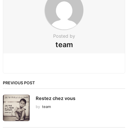
t
i
o
n
Posted by
team
PREVIOUS POST
Restez chez vous
by
team