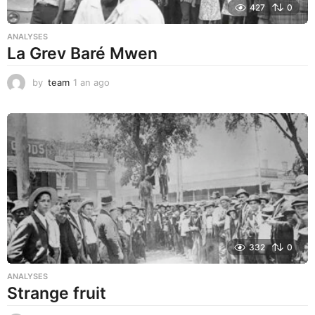
427
0
ANALYSES
La Grev Baré Mwen
by
team
1 an ago
1
a
n
a
g
o
332
0
ANALYSES
Strange fruit