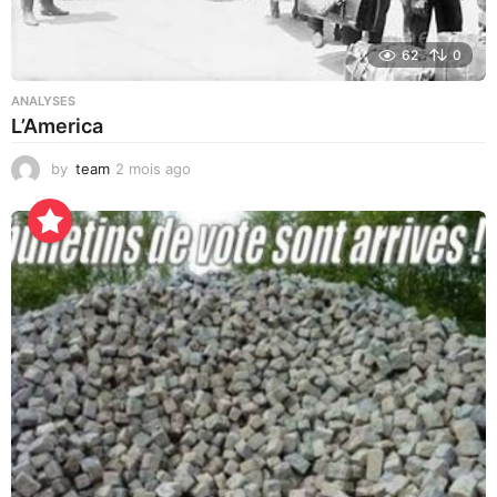
62
0
ANALYSES
L’America
by
team
2 mois ago
2
2
h
e
u
r
e
s
a
g
o