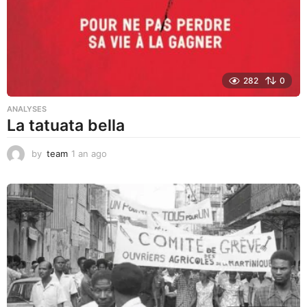
o
282
0
ANALYSES
La tatuata bella
by
team
1 an ago
1
a
n
a
g
o