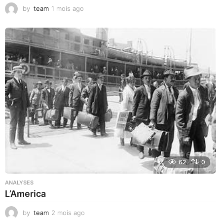
by
team
1 mois ago
1
m
o
i
s
a
g
o
62
0
ANALYSES
L’America
by
team
2 mois ago
2