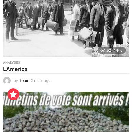
62
0
ANALYSES
L’America
by
team
2 mois ago
2
j
o
u
r
s
a
g
o