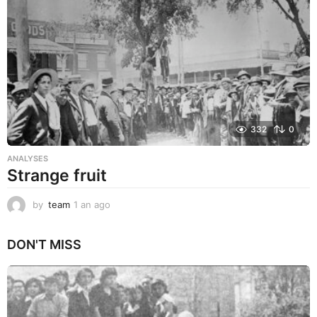
a
g
o
332
0
ANALYSES
Strange fruit
by
team
1 an ago
1
a
n
DON'T MISS
a
g
o