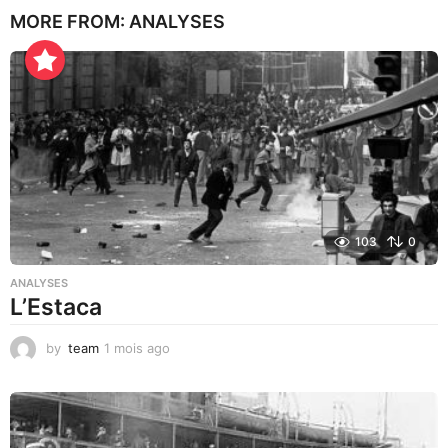
o
MORE FROM:
ANALYSES
i
s
a
g
o
103
0
ANALYSES
L’Estaca
by
team
1 mois ago
1
m
o
i
s
a