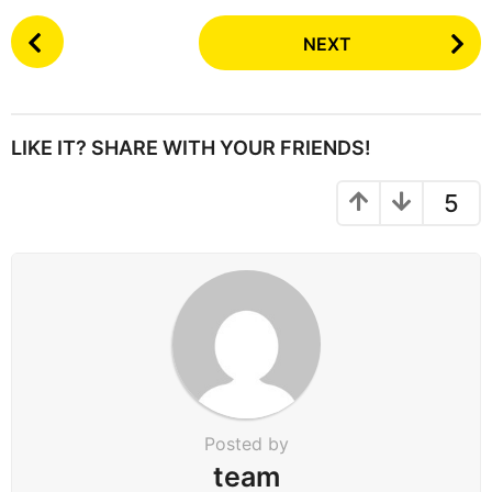
P
NEXT
o
s
t
P
LIKE IT? SHARE WITH YOUR FRIENDS!
a
g
5
i
n
a
t
i
o
n
Posted by
team