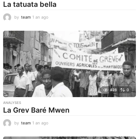
La tatuata bella
by
team
1 an ago
1
a
n
a
g
o
428
0
ANALYSES
La Grev Baré Mwen
by
team
1 an ago
1
a
n