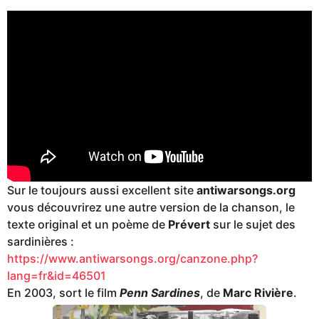
Sur le toujours aussi excellent site
antiwarsongs.org
vous découvrirez une autre version de la chanson, le
texte original et un poème de
Prévert
sur le sujet des
sardinières :
https://www.antiwarsongs.org/canzone.php?
lang=fr&id=46501
En 2003, sort le film
Penn Sardines
, de
Marc Rivière
.