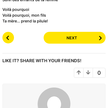
Voilà pourquoi
Voilà pourquoi, mon fils
Ta mère… prend la pilule!
P
NEXT
o
s
t
P
LIKE IT? SHARE WITH YOUR FRIENDS!
a
g
0
i
n
a
t
i