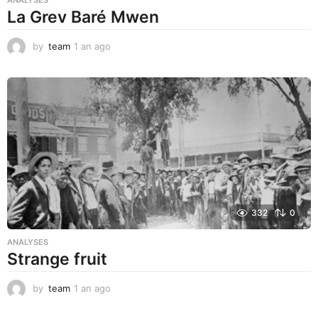
ANALYSES
La Grev Baré Mwen
by
team
1 an ago
1
a
n
a
g
o
332
0
ANALYSES
Strange fruit
by
team
1 an ago
1
a
n