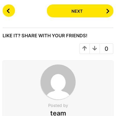
P
NEXT
o
s
t
P
LIKE IT? SHARE WITH YOUR FRIENDS!
a
g
0
i
n
a
t
i
o
n
Posted by
team