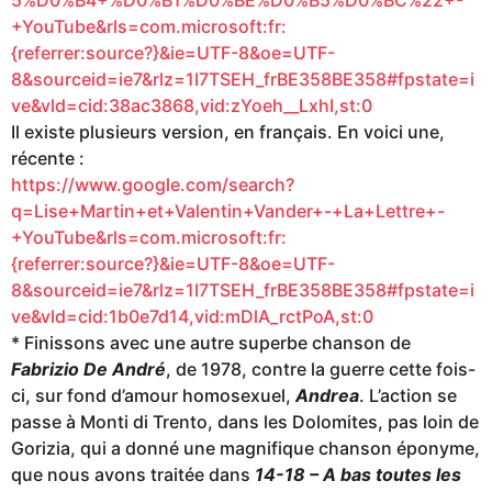
5%D0%B4+%D0%B1%D0%BE%D0%B5%D0%BC%22+-
+YouTube&rls=com.microsoft:fr:
{referrer:source?}&ie=UTF-8&oe=UTF-
8&sourceid=ie7&rlz=1I7TSEH_frBE358BE358#fpstate=i
ve&vld=cid:38ac3868,vid:zYoeh__LxhI,st:0
Il existe plusieurs version, en français. En voici une,
récente :
https://www.google.com/search?
q=Lise+Martin+et+Valentin+Vander+-+La+Lettre+-
+YouTube&rls=com.microsoft:fr:
{referrer:source?}&ie=UTF-8&oe=UTF-
8&sourceid=ie7&rlz=1I7TSEH_frBE358BE358#fpstate=i
ve&vld=cid:1b0e7d14,vid:mDlA_rctPoA,st:0
* Finissons avec une autre superbe chanson de
Fabrizio De André
, de 1978, contre la guerre cette fois-
ci, sur fond d’amour homosexuel,
Andrea
. L’action se
passe à Monti di Trento, dans les Dolomites, pas loin de
Gorizia, qui a donné une magnifique chanson éponyme,
que nous avons traitée dans
14-18 – A bas toutes les