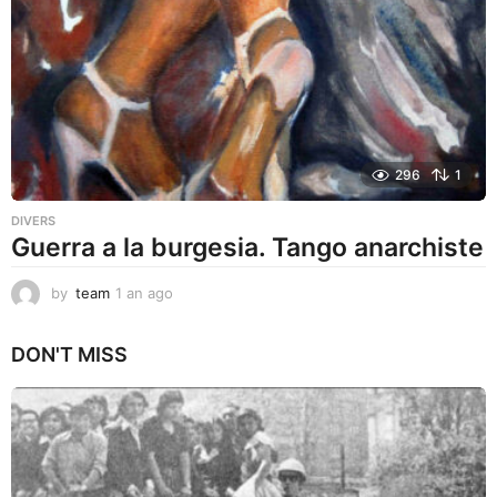
o
296
1
DIVERS
Guerra a la burgesia. Tango anarchiste
by
team
1 an ago
1
a
n
DON'T MISS
a
g
o