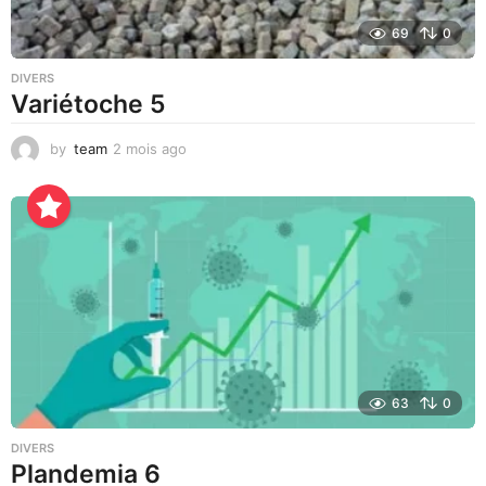
69
0
DIVERS
Variétoche 5
by
team
2 mois ago
3
s
e
m
a
i
n
e
s
a
g
o
63
0
DIVERS
Plandemia 6