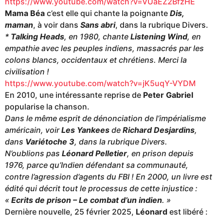
https://www.youtube.com/watch?v=VUaEZ2BfzHE
Mama Béa
c’est elle qui chante la poignante
Dis,
maman
, à voir dans
Sans abri
, dans la rubrique Divers.
*
Talking Heads
, en 1980, chante
Listening Wind
, en
empathie avec les peuples indiens, massacrés par les
colons blancs, occidentaux et chrétiens. Merci la
civilisation !
https://www.youtube.com/watch?v=jK5uqY-VYDM
En 2010, une intéressante reprise de
Peter Gabriel
popularise la chanson.
Dans le même esprit de dénonciation de l’impérialisme
américain, voir
Les Yankees
de
Richard Desjardins
,
dans
Variétoche 3
, dans la rubrique Divers.
N’oublions pas
Léonard Pelletier
, en prison depuis
1976, parce qu’Indien défendant sa communauté,
contre l’agression d’agents du FBI ! En 2000, un livre est
édité qui décrit tout le processus de cette injustice :
«
Ecrits de prison – Le combat d’un indien
. »
Dernière nouvelle, 25 février 2025,
Léonard
est libéré :