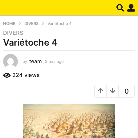
HOME
DIVERS
Variétoche 4
DIVERS
2
Variétoche 4
a
n
s
team
by
2 ans ago
1
a
a
g
n
224
views
o
a
1
g
0
o
a
n
a
g
o