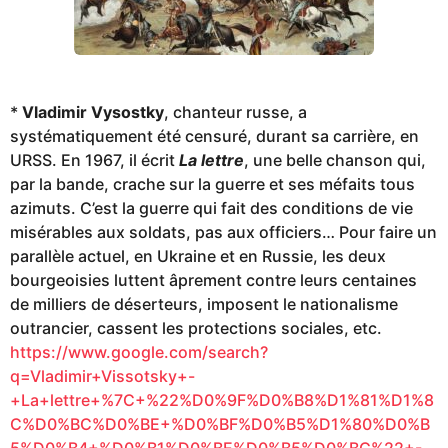
*
Vladimir Vysostky
, chanteur russe, a
systématiquement été censuré, durant sa carrière, en
URSS. En 1967, il écrit
La lettre
, une belle chanson qui,
par la bande, crache sur la guerre et ses méfaits tous
azimuts. C’est la guerre qui fait des conditions de vie
misérables aux soldats, pas aux officiers… Pour faire un
parallèle actuel, en Ukraine et en Russie, les deux
bourgeoisies luttent âprement contre leurs centaines
de milliers de déserteurs, imposent le nationalisme
outrancier, cassent les protections sociales, etc.
https://www.google.com/search?
q=Vladimir+Vissotsky+-
+La+lettre+%7C+%22%D0%9F%D0%B8%D1%81%D1%8
C%D0%BC%D0%BE+%D0%BF%D0%B5%D1%80%D0%B