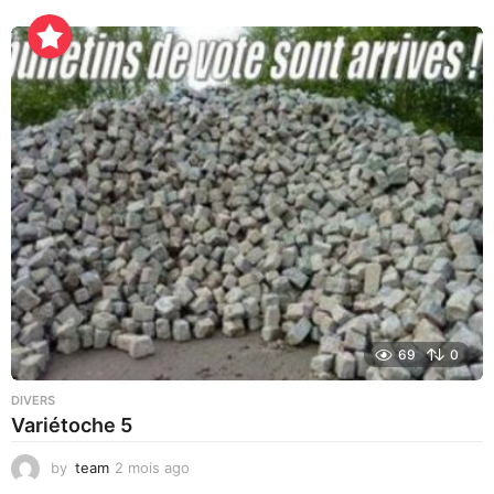
j
o
u
r
s
a
g
o
69
0
DIVERS
Variétoche 5
by
team
2 mois ago
3
s