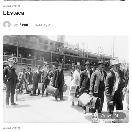
ANALYSES
L’Estaca
by
team
1 mois ago
1
m
o
i
s
a
g
o
62
0
ANALYSES