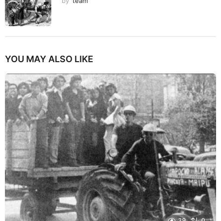
by
team
YOU MAY ALSO LIKE
39
0