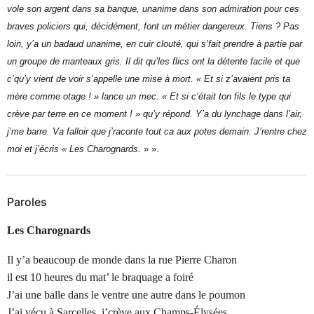
vole son argent dans sa banque, unanime dans son admiration pour ces
braves policiers qui, décidément, font un métier dangereux. Tiens ? Pas
loin, y’a un badaud unanime, en cuir clouté, qui s’fait prendre à partie par
un groupe de manteaux gris. Il dit qu’les flics ont la détente facile et que
c’qu’y vient de voir s’appelle une mise à mort. « Et si z’avaient pris ta
mère comme otage ! » lance un mec. « Et si c’était ton fils le type qui
crève par terre en ce moment ! » qu’y répond. Y’a du lynchage dans l’air,
j’me barre. Va falloir que j’raconte tout ca aux potes demain. J’rentre chez
moi et j’écris « Les Charognards.
» ».
Paroles
Les Charognards
Il y’a beaucoup de monde dans la rue Pierre Charon
il est 10 heures du mat’ le braquage a foiré
J’ai une balle dans le ventre une autre dans le poumon
J’ai vécu à Sarcelles, j’crève aux Champs-Élysées