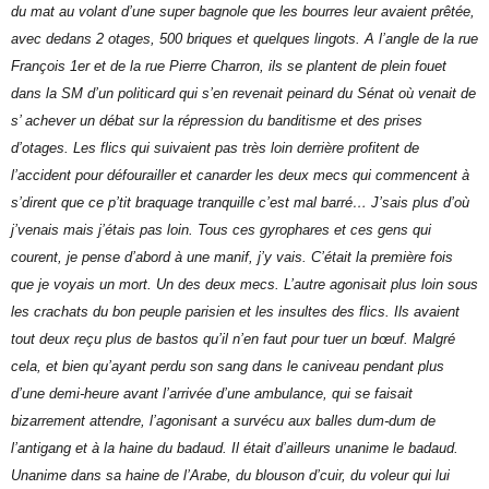
du mat au volant d’une super bagnole que les bourres leur avaient prêtée,
avec dedans 2 otages, 500 briques et quelques lingots. A l’angle de la rue
François 1er et de la rue Pierre Charron, ils se plantent de plein fouet
dans la SM d’un politicard qui s’en revenait peinard du Sénat où venait de
s’ achever un débat sur la répression du banditisme et des prises
d’otages. Les flics qui suivaient pas très loin derrière profitent de
l’accident pour défourailler et canarder les deux mecs qui commencent à
s’dirent que ce p’tit braquage tranquille c’est mal barré… J’sais plus d’où
j’venais mais j’étais pas loin. Tous ces gyrophares et ces gens qui
courent, je pense d’abord à une manif, j’y vais. C’était la première fois
que je voyais un mort. Un des deux mecs. L’autre agonisait plus loin sous
les crachats du bon peuple parisien et les insultes des flics. Ils avaient
tout deux reçu plus de bastos qu’il n’en faut pour tuer un bœuf. Malgré
cela, et bien qu’ayant perdu son sang dans le caniveau pendant plus
d’une demi-heure avant l’arrivée d’une ambulance, qui se faisait
bizarrement attendre, l’agonisant a survécu aux balles dum-dum de
l’antigang et à la haine du badaud. Il était d’ailleurs unanime le badaud.
Unanime dans sa haine de l’Arabe, du blouson d’cuir, du voleur qui lui