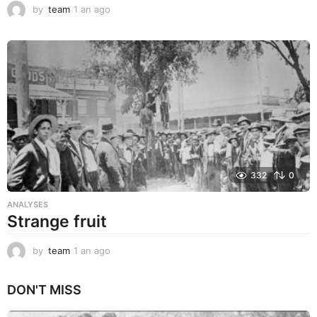
by
team
1 an ago
1
a
n
a
g
o
332
0
ANALYSES
Strange fruit
by
team
1 an ago
1
a
n
DON'T MISS
a
g