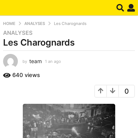
HOME
ANALYSES
Les Charognards
ANALYSES
1
Les Charognards
a
n
a
team
by
1 an ago
1
g
a
o
n
640
views
1
a
a
g
0
o
n
a
g
o