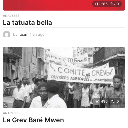
286
0
ANALYSES
La tatuata bella
by
team
1 an ago
1
a
n
a
g
o
430
0
ANALYSES
La Grev Baré Mwen