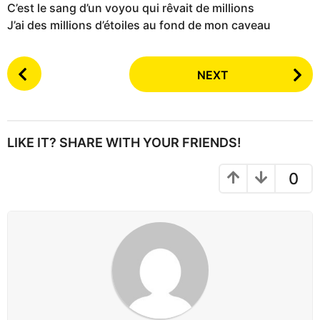
C’est le sang d’un voyou qui rêvait de millions
J’ai des millions d’étoiles au fond de mon caveau
P
NEXT
o
s
t
P
LIKE IT? SHARE WITH YOUR FRIENDS!
a
g
0
i
n
a
t
i
o
n