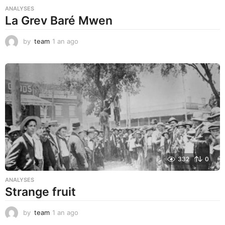
ANALYSES
La Grev Baré Mwen
by
team
1 an ago
1
a
n
a
g
o
332
0
ANALYSES
Strange fruit
by
team
1 an ago
1
a