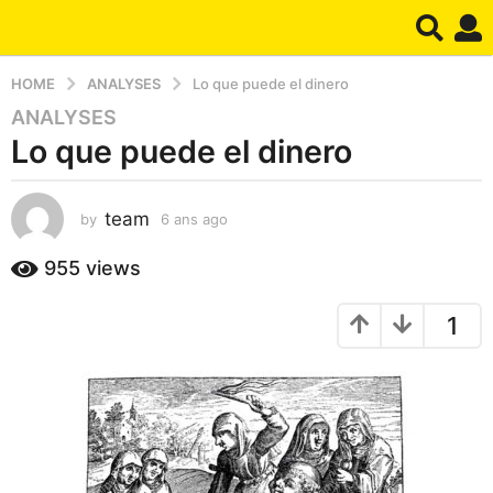
HOME
ANALYSES
Lo que puede el dinero
ANALYSES
6
Lo que puede el dinero
a
n
s
team
by
6 ans ago
1
a
m
g
o
955
views
o
i
1
s
1
a
m
g
o
o
i
s
a
g
o