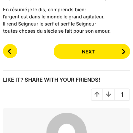
En résumé je le dis, comprends bien:
l’argent est dans le monde le grand agitateur,
Il rend Seigneur le serf et serf le Seigneur
toutes choses du siècle se fait pour son amour.
P
NEXT
o
s
t
P
LIKE IT? SHARE WITH YOUR FRIENDS!
a
g
1
i
n
a
t
i