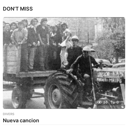
n
DON'T MISS
a
g
o
36
0
DIVERS
Nueva cancion