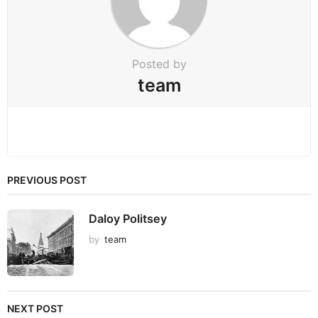
o
n
Posted by
team
PREVIOUS POST
Daloy Politsey
by
team
NEXT POST