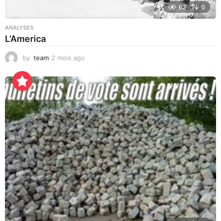
62
0
ANALYSES
L’America
by
team
2 mois ago
3
j
o
u
r
s
a
g
o