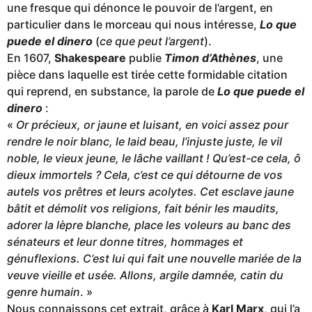
une fresque qui dénonce le pouvoir de l’argent, en
particulier dans le morceau qui nous intéresse,
Lo que
puede el dinero
(
ce que peut l’argent
).
En 1607,
Shakespeare
publie
Timon d’Athènes
, une
pièce dans laquelle est tirée cette formidable citation
qui reprend, en substance, la parole de
Lo que puede el
dinero
:
«
Or précieux, or jaune et luisant, en voici assez pour
rendre le noir blanc, le laid beau, l’injuste juste, le vil
noble, le vieux jeune, le lâche vaillant ! Qu’est-ce cela, ô
dieux immortels ? Cela, c’est ce qui détourne de vos
autels vos prêtres et leurs acolytes. Cet esclave jaune
bâtit et démolit vos religions, fait bénir les maudits,
adorer la lèpre blanche, place les voleurs au banc des
sénateurs et leur donne titres, hommages et
génuflexions. C’est lui qui fait une nouvelle mariée de la
veuve vieille et usée. Allons, argile damnée, catin du
genre humain
. »
Nous connaissons cet extrait, grâce à
Karl Marx
, qui l’a