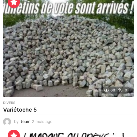
u
r
s
a
g
o
69
0
DIVERS
Variétoche 5
by
team
2 mois ago
3
s
e