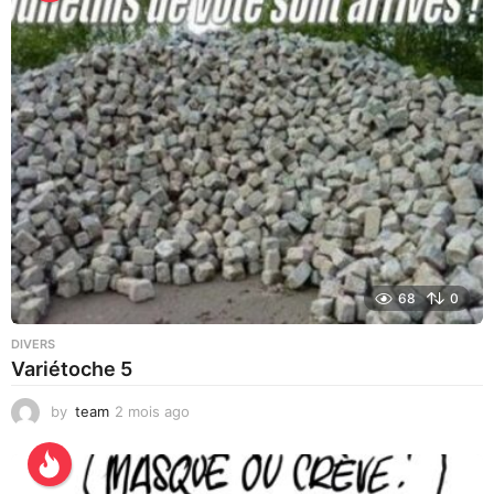
u
r
e
s
a
g
o
68
0
DIVERS
Variétoche 5
by
team
2 mois ago
3
s
e
m