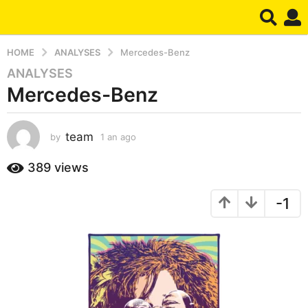
HOME
ANALYSES
Mercedes-Benz
ANALYSES
1
Mercedes-Benz
a
n
a
team
by
1 an ago
1
g
a
o
n
389
views
1
a
a
g
-1
o
n
a
g
o