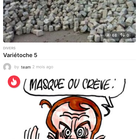
68
0
DIVERS
Variétoche 5
by
team
2 mois ago
3
s
e
m
a
i
n
e
s
a
g
o