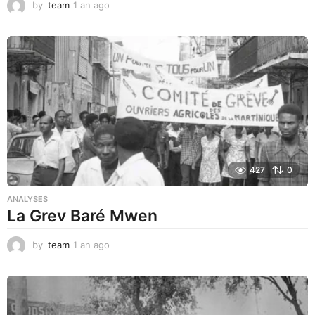
by
team
1 an ago
1
a
n
a
g
o
427
0
ANALYSES
La Grev Baré Mwen
by
team
1 an ago
1
a
n
a
g
o