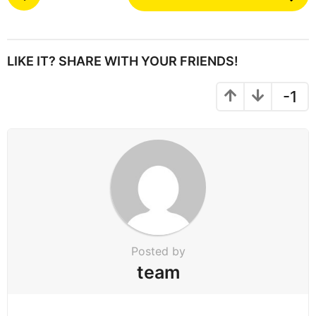
o
s
t
P
LIKE IT? SHARE WITH YOUR FRIENDS!
a
g
-1
i
n
a
t
i
o
n
Posted by
team