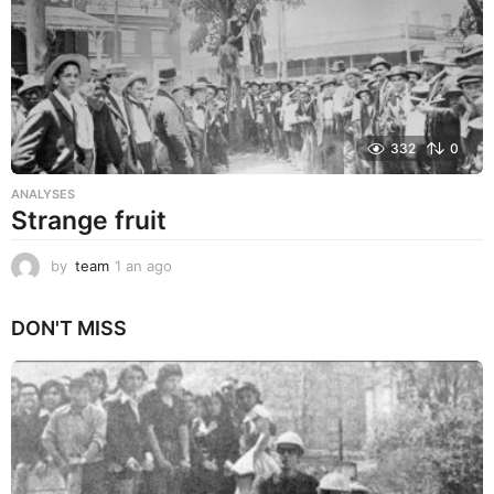
332
0
ANALYSES
Strange fruit
by
team
1 an ago
1
a
n
DON'T MISS
a
g
o