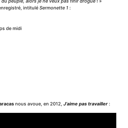
ium du peuple, alors je ne veux pas finir drogué
! »
nregistré, intitulé
Sermonette 1
:
ps de midi
aracas
nous avoue, en 2012,
J’aime pas travailler
: