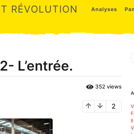
ET RÉVOLUTION
Analyses
Pa
S
e
 2- L’entrée.
a
r
c
h
352
views
f
o
A
r
:
2
V
F
I
V