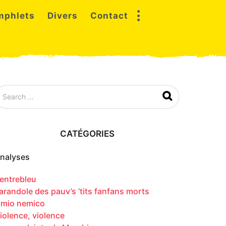
mphlets
Divers
Contact
CATÉGORIES
nalyses
entrebleu
arandole des pauv’s ‘tits fanfans morts
l mio nemico
iolence, violence