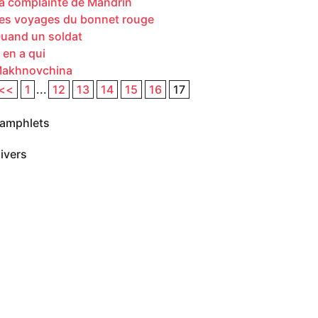
a complainte de Mandrin
es voyages du bonnet rouge
uand un soldat
 en a qui
akhnovchina
<<
1
...
12
13
14
15
16
17
amphlets
ivers