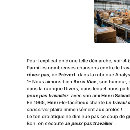
g
o
Pour l’explication d’une telle démarche, voir
A b
Parmi les nombreuses chansons contre le trava
rêvez pas
, de
Prévert
, dans la rubrique Analy
1- Nous aimons bien
Boris Vian
, son humour, 
dans la rubrique Divers, dans lequel nous pa
peux pas travailler
, avec son ami
Henri Salvad
En 1965,
Henri
-le-facétieux chante
Le travail 
conserver
plaira immensément aux prolos !
Le ton drolatique ne diminue pas ce coup de gri
Bon, on s’écoute
Je peux pas travailler
: