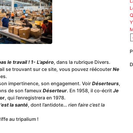
L
L
Q
Y
M
P
as le travail ! 1- L’apéro
, dans la rubrique Divers.
D
il se trouvant sur ce site, vous pouvez réécouter
Ne
ses.
son impertinence, son engagement. Voir
Déserteurs
,
rlons de son fameux
Déserteur
. En 1958, il co-écrit
Je
or
, qui l’enregistrera en 1978.
c’est la santé
, dont l’antidote…
rien faire c’est la
ffe au tripalium !