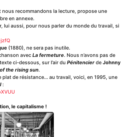
t nous recommandons la lecture, propose une
lèbre en annexe.
r, lui aussi, pour nous parler du monde du travail, si
jzfQ
gue
(1880), ne sera pas inutile.
 chanson avec
La fermeture
. Nous n’avons pas de
exte ci-dessous, sur l’air du
Pénitencier
de
Johnny
f the rising sun
.
e plat de résistance… au travail, voici, en 1995, une
l
:
GoXVUU
le capitalisme !