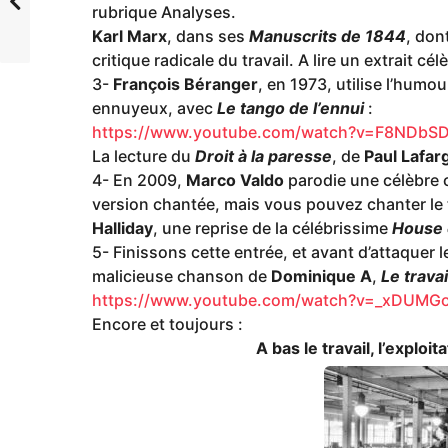
rubrique Analyses.
Karl Marx
, dans ses
Manuscrits de 1844
, don
critique radicale du travail. A lire un extrait cé
3-
François Béranger
, en 1973, utilise l’humou
ennuyeux, avec
Le tango de l’ennui
:
https://www.youtube.com/watch?v=F8NDbSD
La lecture du
Droit à la paresse
, de
Paul Lafar
4- En 2009,
Marco Valdo
parodie une célèbre
version chantée, mais vous pouvez chanter le t
Halliday
, une reprise de la célébrissime
House o
5- Finissons cette entrée, et avant d’attaquer l
malicieuse chanson de
Dominique A
,
Le travai
https://www.youtube.com/watch?v=_xDUM
Encore et toujours :
A bas le travail, l’exploitation, 