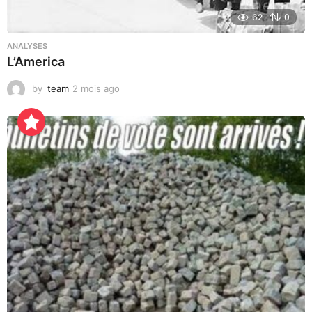
62
0
ANALYSES
L’America
by
team
2 mois ago
1
5
h
e
u
r
e
s
a
g
o