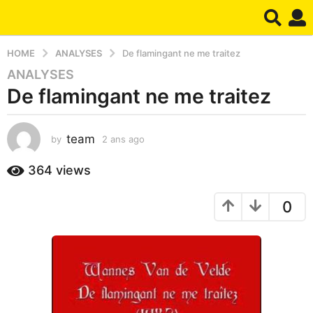
HOME
ANALYSES
De flamingant ne me traitez
ANALYSES
2
De flamingant ne me traitez
a
n
s
team
by
2 ans ago
1
a
a
g
n
364
views
o
a
1
g
0
o
a
n
a
g
o