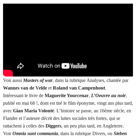
Voir aussi
Masters of war
, dans la rubrique Analyses, chantée par
Wannes van de Velde
et
Roland van Campenhout
.
Intéressant le livre de
Maguerite Yourcenar
,
L’Oeuvre au noir
,
publié en mai 68 !, dont est tiré le film éponyme, vingt ans plus tard,
avec
Gian Maria Volontè
. L’histoire se passe, au 16ème siècle, en
Flandre et l’auteure décrit des luttes sociales très fortes, qui se
rattachent à celles des
Diggers
, un peu plus tard, en Angleterre.
Voir
Omnia sunt communia
, dans la rubrique Divers, ou
Sieben