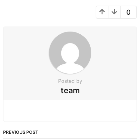
a
g
0
i
n
a
t
i
o
n
Posted by
team
PREVIOUS POST