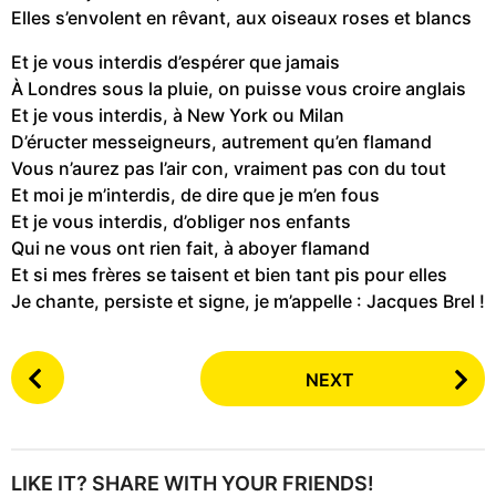
Elles s’envolent en rêvant, aux oiseaux roses et blancs
Et je vous interdis d’espérer que jamais
À Londres sous la pluie, on puisse vous croire anglais
Et je vous interdis, à New York ou Milan
D’éructer messeigneurs, autrement qu’en flamand
Vous n’aurez pas l’air con, vraiment pas con du tout
Et moi je m’interdis, de dire que je m’en fous
Et je vous interdis, d’obliger nos enfants
Qui ne vous ont rien fait, à aboyer flamand
Et si mes frères se taisent et bien tant pis pour elles
Je chante, persiste et signe, je m’appelle : Jacques Brel !
P
NEXT
o
s
t
P
LIKE IT? SHARE WITH YOUR FRIENDS!