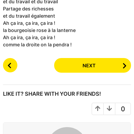
et du travail et du travail
Partage des richesses
et du travail également
Ah ça ira, ça ira, ça ira !
la bourgeoisie rose à la lanterne
Ah ça ira, ça ira, ça ira !
comme la droite on la pendra !
P
NEXT
o
s
t
P
LIKE IT? SHARE WITH YOUR FRIENDS!
a
g
0
i
n
a