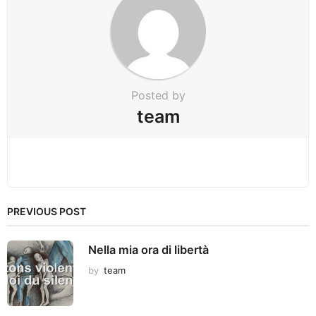
t
i
o
n
Posted by
team
PREVIOUS POST
Nella mia ora di libertà
by
team