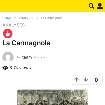
HOME
ANALYSES
La Carmagnole
ANALYSES
6
a
n
La Carmagnole
s
a
g
team
by
6 ans ago
1
o
a
1
n
3.7k
views
a
a
g
n
0
o
a
g
o