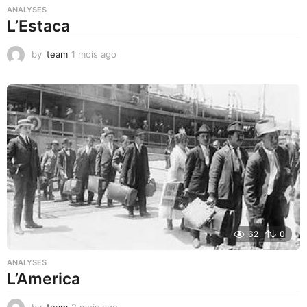
ANALYSES
L’Estaca
by
team
1 mois ago
1
m
o
i
s
a
g
o
62
0
ANALYSES
L’America