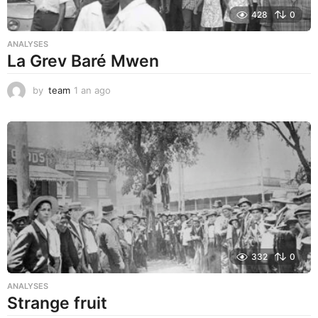
428
0
ANALYSES
La Grev Baré Mwen
by
team
1 an ago
1
a
n
a
g
o
332
0
ANALYSES
Strange fruit