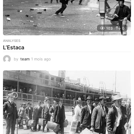
103
0
ANALYSES
L’Estaca
by
team
1 mois ago
1
m
o
i
s
a
g
o