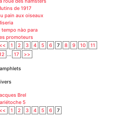
a roue des hamsters
utins de 1917
u pain aux oiseaux
iseria
 tempo nào para
es promoteurs
<<
1
2
3
4
5
6
7
8
9
10
11
12
...
17
>>
amphlets
ivers
acques Brel
ariétoche 5
<<
1
2
3
4
5
6
7