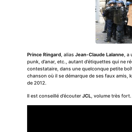
g
o
Prince Ringard
, alias
Jean-Claude Lalanne
, a
punk, d’anar, etc., autant d’étiquettes qui ne
contestataire, dans une quelconque petite b
chanson où il se démarque de ses faux amis, ke
de 2012.
Il est conseillé d’écouter
JCL
, volume très fort.