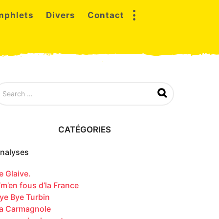
mphlets
Divers
Contact
CATÉGORIES
nalyses
e Glaive.
’m’en fous d’la France
ye Bye Turbin
a Carmagnole