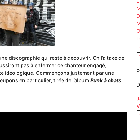
L
M
D
M
O
L
 une discographie qui reste à découvrir. On l’a taxé de
 réussiront pas à enfermer ce chanteur engagé,
P
oîte idéologique. Commençons justement par une
upons en particulier, tirée de l’album
Punk à chats
,
D
J
V