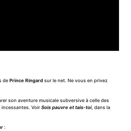
l
s de
Prince Ringard
sur le net. Ne vous en privez
er son aventure musicale subversive à celle des
s incessantes. Voir
Sois pauvre et tais-toi
, dans la
ur
: