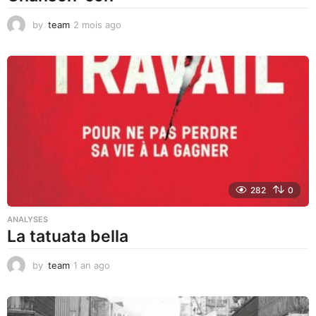
by
team
2 mois ago
1
m
o
i
s
a
g
o
282
0
ANALYSES
La tatuata bella
by
team
1 an ago
1
a
n
a