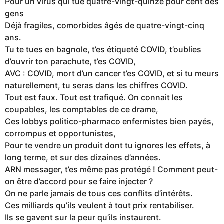
Pour un virus qui tue quatre-vingt-quinze pour cent des
gens
Déjà fragiles, comorbides âgés de quatre-vingt-cinq
ans.
Tu te tues en bagnole, t’es étiqueté COVID, t’oublies
d’ouvrir ton parachute, t’es COVID,
AVC : COVID, mort d’un cancer t’es COVID, et si tu meurs
naturellement, tu seras dans les chiffres COVID.
Tout est faux. Tout est trafiqué. On connait les
coupables, les comptables de ce drame,
Ces lobbys politico-pharmaco enfermistes bien payés,
corrompus et opportunistes,
Pour te vendre un produit dont tu ignores les effets, à
long terme, et sur des dizaines d’années.
ARN messager, t’es même pas protégé ! Comment peut-
on être d’accord pour se faire injecter ?
On ne parle jamais de tous ces conflits d’intérêts.
Ces milliards qu’ils veulent à tout prix rentabiliser.
Ils se gavent sur la peur qu’ils instaurent.