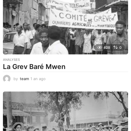
g
o
428
0
ANALYSES
La Grev Baré Mwen
by
team
1 an ago
1
a
n
a
g
o