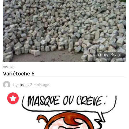
o
69
0
DIVERS
Variétoche 5
by
team
2 mois ago
3
s
e
m
a
i
n
e
s