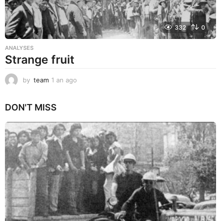
332
0
ANALYSES
Strange fruit
by
team
1 an ago
1
a
n
DON'T MISS
a
g
o