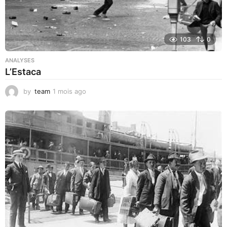
103
0
ANALYSES
L’Estaca
by
team
1 mois ago
1
m
o
i
s
a
g
o