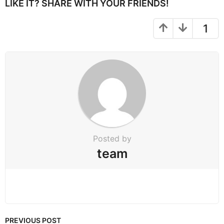
P
LIKE IT? SHARE WITH YOUR FRIENDS!
a
g
1
i
n
a
t
i
o
n
Posted by
team
PREVIOUS POST