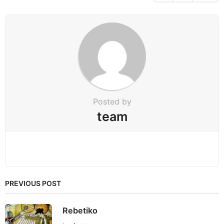
i
n
a
t
i
o
n
Posted by
team
PREVIOUS POST
Rebetiko