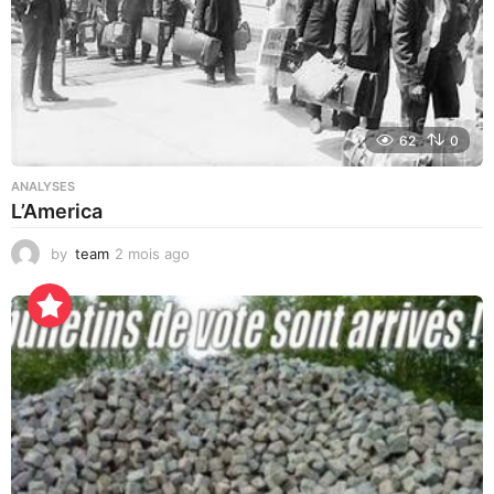
62
0
ANALYSES
L’America
by
team
2 mois ago
3
m
i
n
u
t
e
s
a
g
o