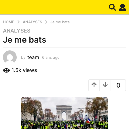
HOME
ANALYSES
Je me bats
ANALYSES
6
Je me bats
a
n
s
team
by
6 ans ago
1
a
a
g
n
1.5k
views
o
a
1
g
0
o
a
n
a
g
o