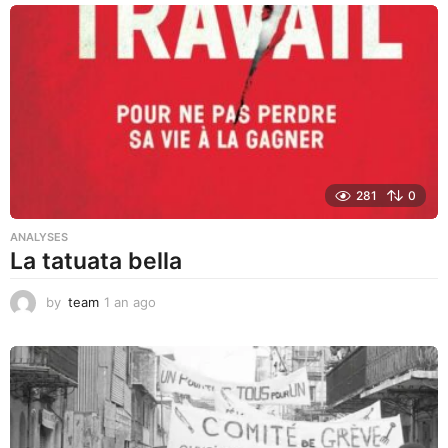
i
s
a
g
o
281
0
ANALYSES
La tatuata bella
by
team
1 an ago
1
a
n
a
g
o