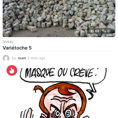
68
0
DIVERS
Variétoche 5
by
team
2 mois ago
3
s
e
m
a
i
n
e
s
a
g
o