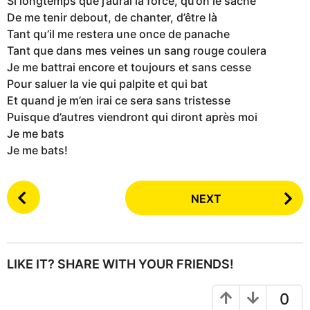
Si longtemps que j’aurai la force, qu’on le sache
De me tenir debout, de chanter, d’être là
Tant qu’il me restera une once de panache
Tant que dans mes veines un sang rouge coulera
Je me battrai encore et toujours et sans cesse
Pour saluer la vie qui palpite et qui bat
Et quand je m’en irai ce sera sans tristesse
Puisque d’autres viendront qui diront après moi
Je me bats
Je me bats!
P
NEXT
o
s
t
P
LIKE IT? SHARE WITH YOUR FRIENDS!
a
g
0