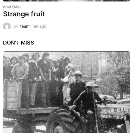
ANALYSES
Strange fruit
by
team
1 an ago
1
a
n
DON'T MISS
a
g
o