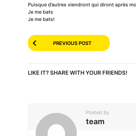
Puisque d’autres viendront qui diront après mo
Je me bats
Je me bats!
P
PREVIOUS POST
o
s
t
LIKE IT? SHARE WITH YOUR FRIENDS!
P
a
g
i
Posted by
n
team
a