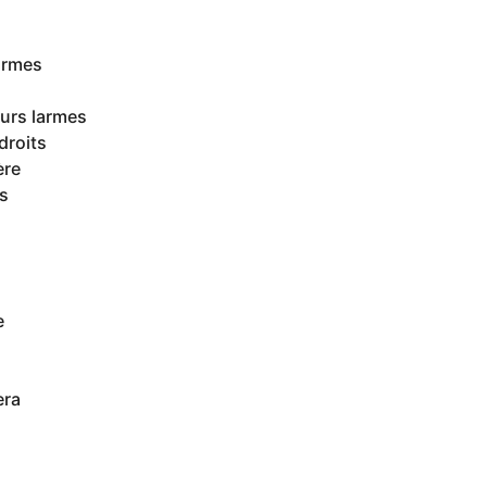
armes
eurs larmes
droits
ère
ts
e
era