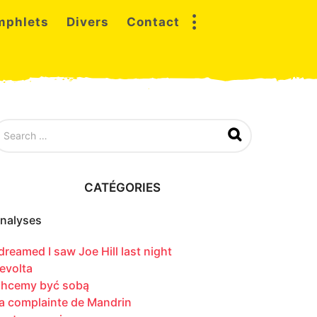
mphlets
Divers
Contact
CATÉGORIES
nalyses
 dreamed I saw Joe Hill last night
evolta
hcemy być sobą
a complainte de Mandrin