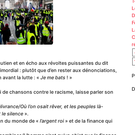
T
L
D
F
L
C
r
outien et en écho aux révoltes puissantes du dit
imordial : plutôt que d’en rester aux dénonciations,
P
 avant la lutte : «
Je me bats
! »
D
i de chansons contre le racisme, laisse parler son
ivrance/Où l’on osait rêver, et les peuples là-
 le silence
».
ion du monde de «
l’argent roi
» et de la finance qui