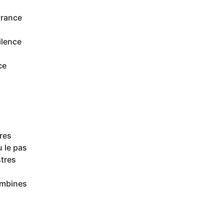
vrance
ilence
ce
res
 le pas
stres
ombines