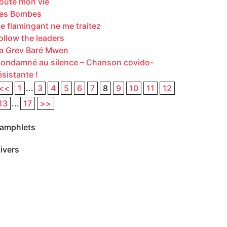
oute mon vie
es Bombes
e flamingant ne me traitez
ollow the leaders
a Grev Baré Mwen
ondamné au silence – Chanson covido-
ésistante !
<<
1
...
3
4
5
6
7
8
9
10
11
12
13
...
17
>>
amphlets
ivers