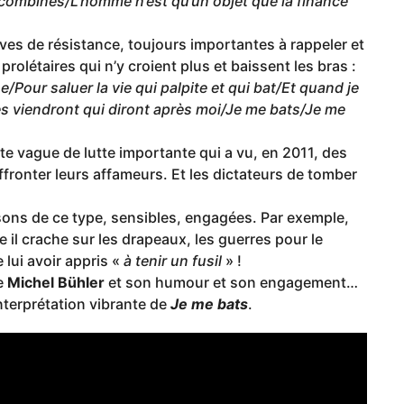
combines/L’homme n’est qu’un objet que la finance
ives de résistance, toujours importantes à rappeler et
prolétaires qui n’y croient plus et baissent les bras :
/Pour saluer la vie qui palpite et qui bat/Et quand je
res viendront qui diront après moi/Je me bats/Je me
tte vague de lutte importante qui a vu, en 2011, des
 affronter leurs affameurs. Et les dictateurs de tomber
sons de ce type, sensibles, engagées. Par exemple,
le il crache sur les drapeaux, les guerres pour le
 lui avoir appris «
à tenir un fusil
» !
de
Michel Bühler
et son humour et son engagement…
nterprétation vibrante de
Je me bats
.