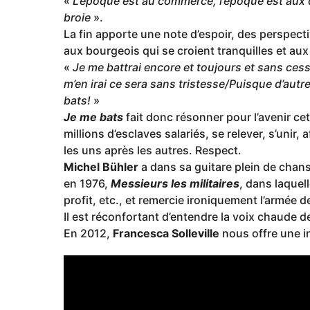
«
L’époque est au commerce, l’époque est aux 
broie
».
La fin apporte une note d’espoir, des perspect
aux bourgeois qui se croient tranquilles et aux 
«
Je me battrai encore et toujours et sans cesse
m’en irai ce sera sans tristesse/Puisque d’aut
bats!
»
Je me bats
fait donc résonner pour l’avenir ce
millions d’esclaves salariés, se relever, s’unir,
les uns après les autres. Respect.
Michel Bühler
a dans sa guitare plein de chan
en 1976,
Messieurs les militaires
, dans laquel
profit, etc., et remercie ironiquement l’armée de
Il est réconfortant d’entendre la voix chaude 
En 2012,
Francesca Solleville
nous offre une i