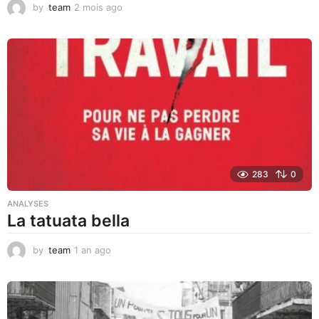
by
team
2 mois ago
1
m
o
i
s
a
g
o
283
0
ANALYSES
La tatuata bella
by
team
1 an ago
1
a
n
a
g
o