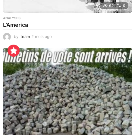
62
0
ANALYSES
L’America
by
team
2 mois ago
3
j
o
u
r
s
a
g
o