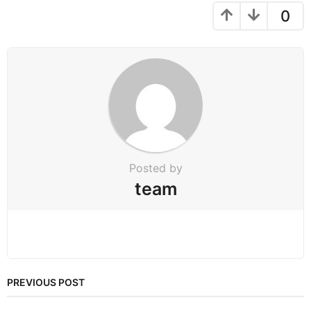
g
0
i
n
a
t
i
o
n
Posted by
team
PREVIOUS POST