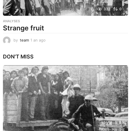
332
0
ANALYSES
Strange fruit
by
team
1 an ago
1
a
n
DON'T MISS
a
g
o