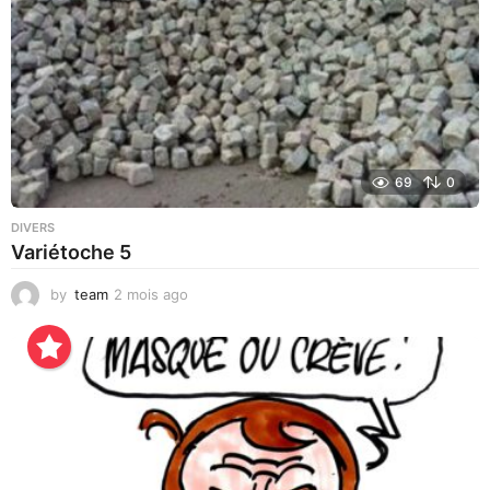
69
0
DIVERS
Variétoche 5
by
team
2 mois ago
3
s
e
m
a
i
n
e
s
a