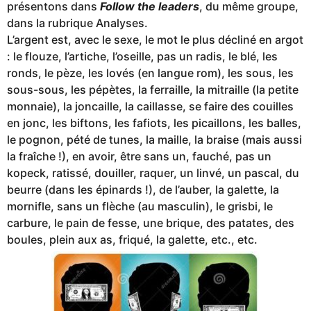
présentons dans
Follow the leaders
, du même groupe,
dans la rubrique Analyses.
L’argent est, avec le sexe, le mot le plus décliné en argot
: le flouze, l’artiche, l’oseille, pas un radis, le blé, les
ronds, le pèze, les lovés (en langue rom), les sous, les
sous-sous, les pépètes, la ferraille, la mitraille (la petite
monnaie), la joncaille, la caillasse, se faire des couilles
en jonc, les biftons, les fafiots, les picaillons, les balles,
le pognon, pété de tunes, la maille, la braise (mais aussi
la fraîche !), en avoir, être sans un, fauché, pas un
kopeck, ratissé, douiller, raquer, un linvé, un pascal, du
beurre (dans les épinards !), de l’auber, la galette, la
mornifle, sans un flèche (au masculin), le grisbi, le
carbure, le pain de fesse, une brique, des patates, des
boules, plein aux as, friqué, la galette, etc., etc.