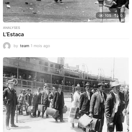
105
0
ANALYSES
L’Estaca
by
team
1 mois ago
1
m
o
i
s
a
g
o