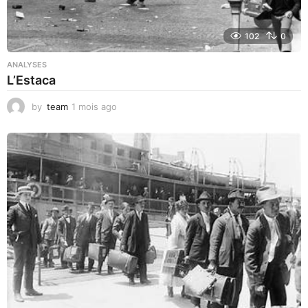
102
0
ANALYSES
L’Estaca
by
team
1 mois ago
1
m
o
i
s
a
g
o