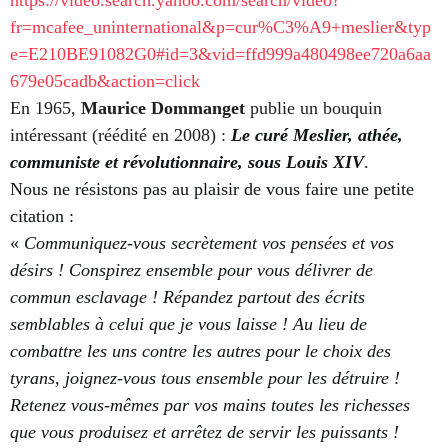
https://video.search.yahoo.com/search/video?
fr=mcafee_uninternational&p=cur%C3%A9+meslier&typ
e=E210BE91082G0#id=3&vid=ffd999a480498ee720a6aa
679e05cadb&action=click
En 1965,
Maurice Dommanget
publie un bouquin
intéressant (réédité en 2008) :
Le curé Meslier,
a
thée,
communiste et révolutionnaire, sous Louis XIV
.
Nous ne résistons pas au plaisir de vous faire une petite
citation :
«
Communiquez-vous secrètement vos pensées et vos
désirs ! Conspirez ensemble pour vous délivrer de
commun esclavage ! Répandez partout des écrits
semblables à celui que je vous laisse ! Au lieu de
combattre les uns contre les autres pour le choix des
tyrans, joignez-vous tous ensemble pour les détruire !
Retenez vous-mêmes par vos mains toutes les richesses
que vous produisez et arrêtez de servir les puissants !