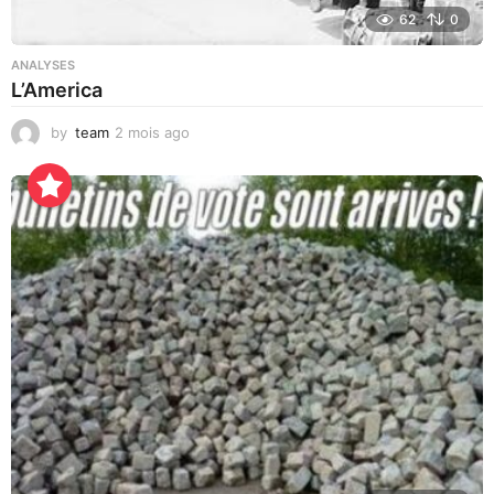
62
0
ANALYSES
L’America
by
team
2 mois ago
7
h
e
u
r
e
s
a
g
o