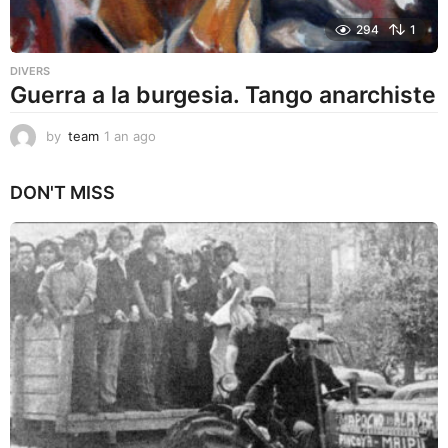
294
1
DIVERS
Guerra a la burgesia. Tango anarchiste
by
team
1 an ago
1
a
n
DON'T MISS
a
g
o