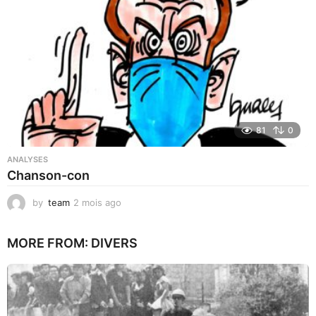
s
a
g
o
81
0
ANALYSES
Chanson-con
by
team
2 mois ago
1
m
o
MORE FROM:
DIVERS
i
s
a
g
o