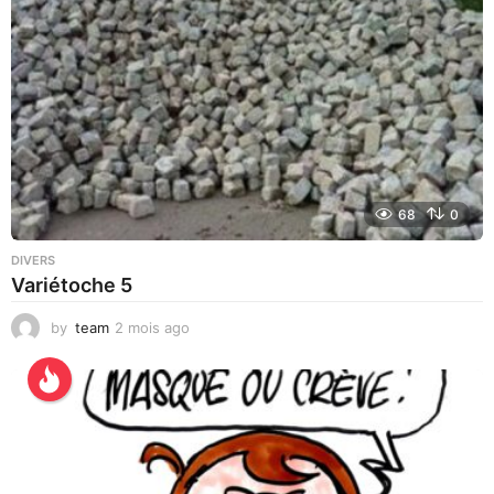
g
o
68
0
DIVERS
Variétoche 5
by
team
2 mois ago
3
s
e
m
a
i
n
e