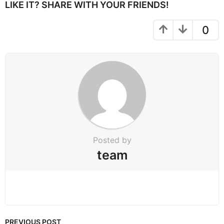
P
LIKE IT? SHARE WITH YOUR FRIENDS!
a
g
0
i
n
a
t
i
o
n
Posted by
team
PREVIOUS POST