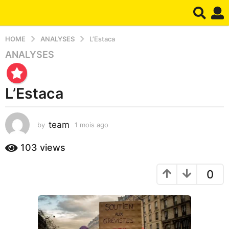
HOME
ANALYSES
L’Estaca
ANALYSES
1
m
o
L’Estaca
i
s
a
team
by
1 mois ago
1
g
m
o
o
103
views
1
i
s
m
0
a
o
g
i
o
s
a
g