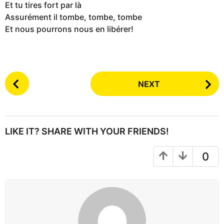
Et tu tires fort par là
Assurément il tombe, tombe, tombe
Et nous pourrons nous en libérer!
P
NEXT
o
s
t
P
LIKE IT? SHARE WITH YOUR FRIENDS!
a
g
0
i
n
a
t
i