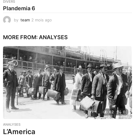
DIVERS
Plandemia 6
by
team
2 mois ago
2
m
o
MORE FROM:
ANALYSES
i
s
a
g
o
62
0
ANALYSES
L’America