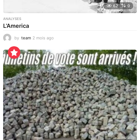
62
0
ANALYSES
L’America
by
team
2 mois ago
2
j
o
u
r
s
a
g
o