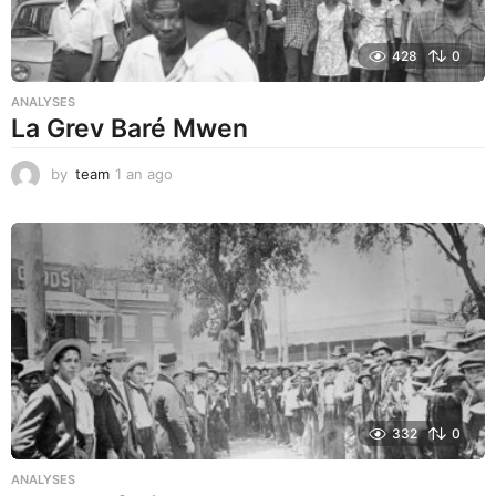
428
0
ANALYSES
La Grev Baré Mwen
by
team
1 an ago
1
a
n
a
g
o
332
0
ANALYSES