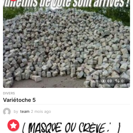
r
s
a
g
o
69
0
DIVERS
Variétoche 5
by
team
2 mois ago
3
s
e
m