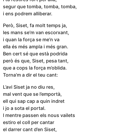
segur que tomba, tomba, tomba,
i ens podrem alliberar.
Però, Siset, fa molt temps ja,
les mans se’m van escorxant,
i quan la força se me’n va
ella és més ampla i més gran.
Ben cert sé que està podrida
però és que, Siset, pesa tant,
que a cops la força m’oblida.
Torna’m a dir el teu cant:
L’avi Siset ja no diu res,
mal vent que se l’emportà,
ell qui sap cap a quin indret
i jo a sota el portal.
I mentre passen els nous vailets
estiro el coll per cantar
el darrer cant d’en Siset,