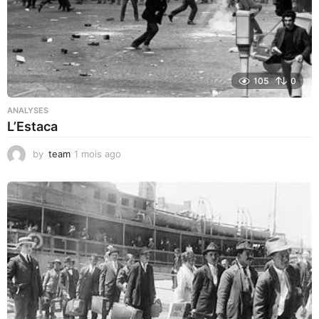
105
0
ANALYSES
L’Estaca
by
team
1 mois ago
1
m
o
i
s
a
g
o