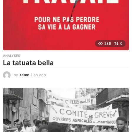
a
g
o
286
0
ANALYSES
La tatuata bella
by
team
1 an ago
1
a
n
a
g
o