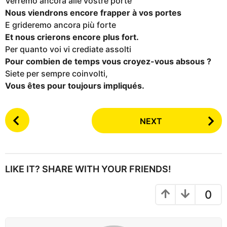
Verremo ancora alle vostre porte
Nous viendrons encore frapper à vos portes
E grideremo ancora più forte
Et nous crierons encore plus fort.
Per quanto voi vi crediate assolti
Pour combien de temps vous croyez-vous absous ?
Siete per sempre coinvolti,
Vous êtes pour toujours impliqués.
P
NEXT
o
s
t
P
LIKE IT? SHARE WITH YOUR FRIENDS!
a
g
0
i
n