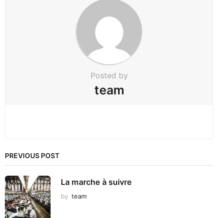
a
t
i
o
n
Posted by
team
PREVIOUS POST
La marche à suivre
by
team