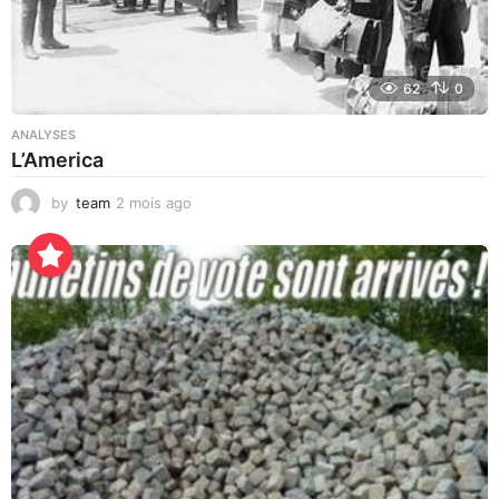
62
0
ANALYSES
L’America
by
team
2 mois ago
3
j
o
u
r
s
a
g
o