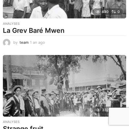
430
0
ANALYSES
La Grev Baré Mwen
by
team
1 an ago
1
a
n
a
g
o
332
0
ANALYSES
Strange fruit