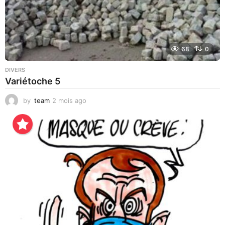
68
0
DIVERS
Variétoche 5
by
team
2 mois ago
3
s
e
m
a
i
n
e
s
a
g
o