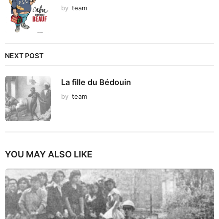
by
team
NEXT POST
La fille du Bédouin
by
team
YOU MAY ALSO LIKE