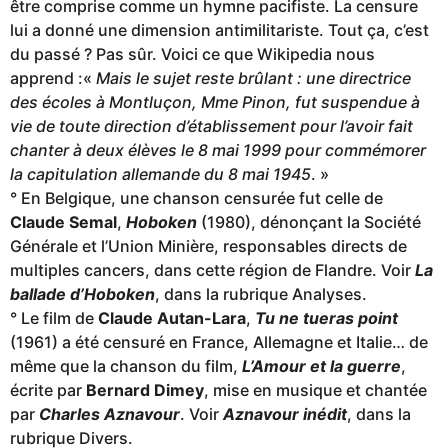
être comprise comme un hymne pacifiste. La censure
lui a donné une dimension antimilitariste. Tout ça, c’est
du passé ? Pas sûr. Voici ce que Wikipedia nous
apprend :«
Mais le sujet reste brûlant : une directrice
des écoles à Montluçon, Mme Pinon, fut suspendue à
vie de toute direction d’établissement pour l’avoir fait
chanter à deux élèves le 8 mai 1999 pour commémorer
la capitulation allemande du 8 mai 1945
. »
° En Belgique, une chanson censurée fut celle de
Claude Semal
,
Hoboken
(1980), dénonçant la Société
Générale et l’Union Minière, responsables directs de
multiples cancers, dans cette région de Flandre. Voir
La
ballade d’Hoboken
, dans la rubrique Analyses.
° Le film de
Claude Autan-Lara
,
Tu ne tueras point
(1961) a été censuré en France, Allemagne et Italie… de
même que la chanson du film,
L’Amour et la guerre
,
écrite par
Bernard Dimey
, mise en musique et chantée
par
Charles Aznavour
. Voir
Aznavour inédit
, dans la
rubrique Divers.