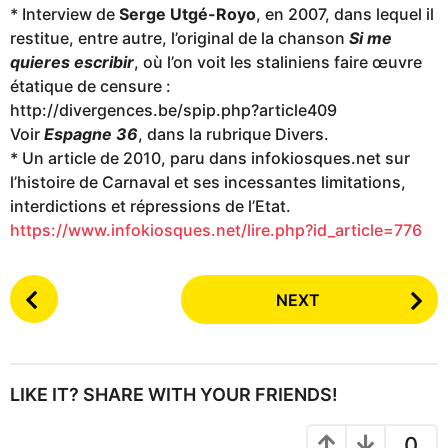
* Interview de
Serge Utgé-Royo
, en 2007, dans lequel il
restitue, entre autre, l’original de la chanson
Si me
quieres escribir
, où l’on voit les staliniens faire œuvre
étatique de censure :
http://divergences.be/spip.php?article409
Voir
Espagne 36
, dans la rubrique Divers.
* Un article de 2010, paru dans infokiosques.net sur
l’histoire de Carnaval et ses incessantes limitations,
interdictions et répressions de l’Etat.
https://www.infokiosques.net/lire.php?id_article=776
P
NEXT
o
s
t
P
LIKE IT? SHARE WITH YOUR FRIENDS!
a
g
0