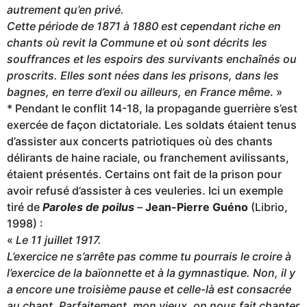
autrement qu’en privé.
Cette période de 1871 à 1880 est cependant riche en
chants où revit la Commune et où sont décrits les
souffrances et les espoirs des survivants enchaînés ou
proscrits. Elles sont nées dans les prisons, dans les
bagnes, en terre d’exil ou ailleurs, en France même
. »
* Pendant le conflit 14-18, la propagande guerrière s’est
exercée de façon dictatoriale. Les soldats étaient tenus
d’assister aux concerts patriotiques où des chants
délirants de haine raciale, ou franchement avilissants,
étaient présentés. Certains ont fait de la prison pour
avoir refusé d’assister à ces veuleries. Ici un exemple
tiré de
Paroles de poilus
–
Jean-Pierre Guéno
(Librio,
1998) :
«
Le 11 juillet 1917.
L’exercice ne s’arrête pas comme tu pourrais le croire à
l’exercice de la baïonnette et à la gymnastique. Non, il y
a encore une troisième pause et celle-là est consacrée
au chant. Parfaitement, mon vieux, on nous fait chanter