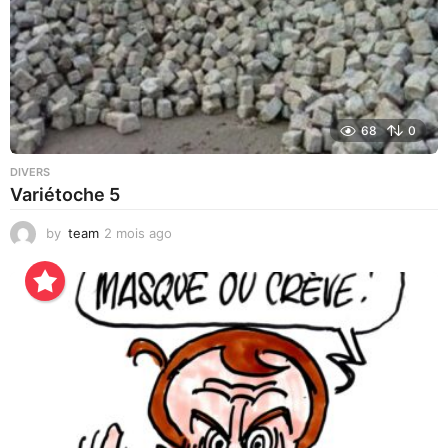
68
0
DIVERS
Variétoche 5
by
team
2 mois ago
3
s
e
m
a
i
n
e
s
a
g
o