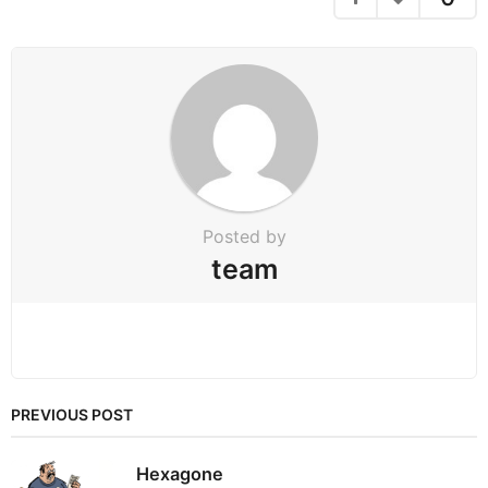
i
n
a
t
i
o
n
Posted by
team
PREVIOUS POST
Hexagone