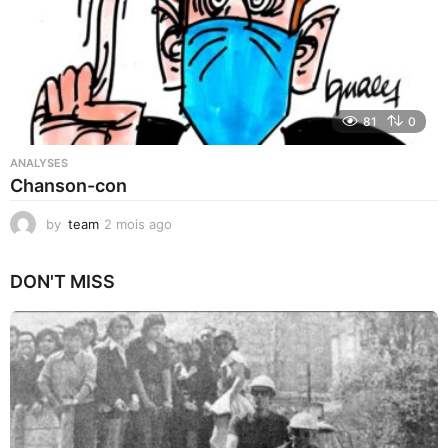
81
0
ANALYSES
Chanson-con
by
team
2 mois ago
1
m
o
DON'T MISS
i
s
a
g
o