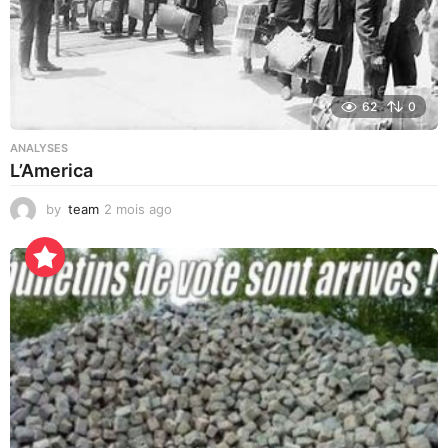
62
0
ANALYSES
L’America
by
team
2 mois ago
2
3
h
e
u
r
e
s
a
g
o