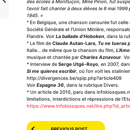
des écoles à Montluçon, Mme Pinon, fut suspen
l’avoir fait chanter à deux élèves le 8 mai 19
1945
. »
° En Belgique, une chanson censurée fut celle
Société Générale et l’Union Minière, responsab
Flandre. Voir
La ballade d’Hoboken
, dans la r
° Le film de
Claude Autan-Lara
,
Tu ne tueras 
Italie… de même que la chanson du film,
L’Amou
musique et chantée par
Charles Aznavour
. Vo
* Interview de
Serge Utgé-Royo
, en 2007, dans
Si me quieres escribir
, où l’on voit les stalin
http://divergences.be/spip.php?article409
Voir
Espagne 36
, dans la rubrique Divers.
* Un article de 2010, paru dans infokiosques.ne
limitations, interdictions et répressions de l’Eta
https://www.infokiosques.net/lire.php?id_art
P
PREVIOUS POST