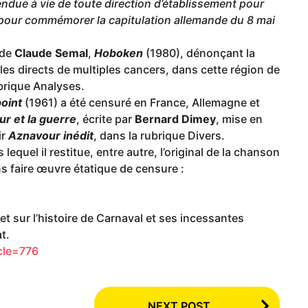
due à vie de toute direction d’établissement pour
99 pour commémorer la capitulation allemande du 8 mai
 de
Claude Semal
,
Hoboken
(1980), dénonçant la
les directs de multiples cancers, dans cette région de
ubrique Analyses.
point
(1961) a été censuré en France, Allemagne et
r et la guerre
, écrite par
Bernard Dimey
, mise en
ir
Aznavour inédit
, dans la rubrique Divers.
 lequel il restitue, entre autre, l’original de la chanson
iens faire œuvre étatique de censure :
t sur l’histoire de Carnaval et ses incessantes
t.
icle=776
NEXT POST