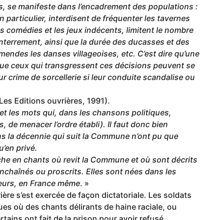
as, se manifeste dans l’encadrement des populations :
n particulier, interdisent de fréquenter les tavernes
 comédies et les jeux indécents, limitent le nombre
nterrement, ainsi que la durée des ducasses et des
endes les danses villageoises, etc. C’est dire qu’une
que ceux qui transgressent ces décisions peuvent se
 crime de sorcellerie si leur conduite scandalise ou
Les Editions ouvrières, 1991).
 et les mots qui, dans les chansons politiques,
 de menacer l’ordre établi). Il faut donc bien
ns la décennie qui suit la Commune n’ont pu que
’en privé.
che en chants où revit la Commune et où sont décrits
enchaînés ou proscrits. Elles sont nées dans les
lleurs, en France même
. »
ière s’est exercée de façon dictatoriale. Les soldats
ues où des chants délirants de haine raciale, ou
tains ont fait de la prison pour avoir refusé