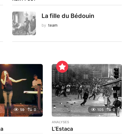
La fille du Bédouin
by
team
59
0
105
0
ANALYSES
ta
L’Estaca