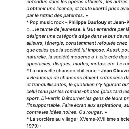
entendus dans les opéras officiels ; les autres 
d’obtenir une licence, et toute liberté prise av
par le retrait des patentes
. »
* Pop music rock –
Philippe Daufouy
et
Jean-P
« …
le terme de jeunesse. Il faut entendre par 
désigner une catégorie d’âge dans le but de m
ailleurs, l’énergie, constamment refoulée chez
que celles que la société lui impose. Aussi, p
naturelle, la société moderne a-t-elle créé des
spectacles, disques, modes, motos, etc. Le rock
* La nouvelle chanson chilienne –
Jean Clouze
«
Beaucoup de chansons étaient enfoncées dan
et tranquillisantes, le quotidien n’y figurant 
celui tenu par les romans-photos (plus tard les
sport. Di-vertir. Détourner les gens de leurs
l’insupportable. Faire écran aux aspirations, a
contre les idées noires. Ou rouges
. »
* La sorcière au village : XVème-XVIIIème siècl
1979) :