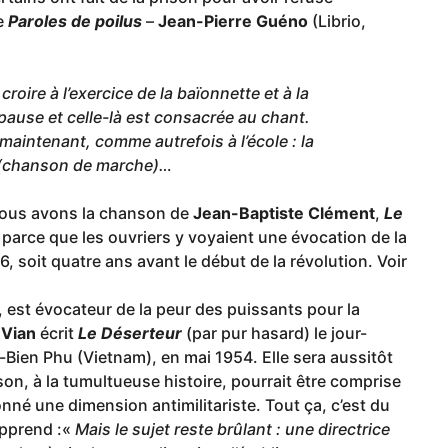
de
Paroles de poilus
–
Jean-Pierre Guéno
(Librio,
roire à l’exercice de la baïonnette et à la
pause et celle-là est consacrée au chant.
maintenant, comme autrefois à l’école : la
n (chanson de marche)…
 nous avons la chanson de
Jean-Baptiste Clément
,
Le
, parce que les ouvriers y voyaient une évocation de la
 soit quatre ans avant le début de la révolution. Voir
, est évocateur de la peur des puissants pour la
 Vian
écrit
Le Déserteur
(par pur hasard) le jour-
-Bien Phu (Vietnam), en mai 1954. Elle sera aussitôt
on, à la tumultueuse histoire, pourrait être comprise
né une dimension antimilitariste. Tout ça, c’est du
apprend :«
Mais le sujet reste brûlant : une directrice