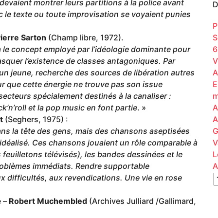
devaient montrer leurs partitions à la police avant
D
ec le texte ou toute improvisation se voyaient punies
P
S
ierre Sarton
(Champ libre, 1972).
6
là le concept employé par l’idéologie dominante pour
V
asquer l’existence de classes antagoniques. Par
A
 un jeune, recherche des sources de libération autres
E
our que cette énergie ne trouve pas son issue
m
 secteurs spécialement destinés à la canaliser :
A
’n’roll et la pop music en font partie
. »
A
t
(Seghers, 1975) :
G
s la tête des gens, mais des chansons aseptisées
V
qu’idéalisé. Ces chansons jouaient un rôle comparable à
L
 feuilletons télévisés), les bandes dessinées et le
A
 problèmes immédiats. Rendre supportable
ux difficultés, aux revendications. Une vie en rose
e –
Robert Muchembled
(Archives Julliard /Gallimard,