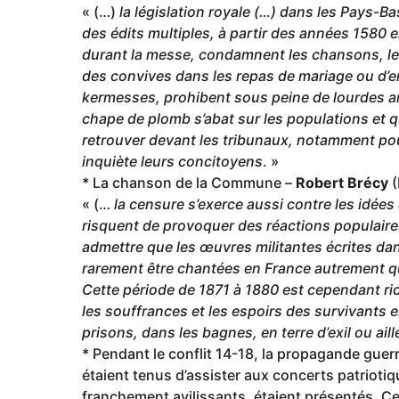
« (…)
la législation royale (…) dans les Pays-B
des édits multiples, à partir des années 1580 e
durant la messe, condamnent les chansons, les
des convives dans les repas de mariage ou d’e
kermesses, prohibent sous peine de lourdes am
chape de plomb s’abat sur les populations et 
retrouver devant les tribunaux, notamment pour
inquiète leurs concitoyens
. »
* La chanson de la Commune –
Robert Brécy
(
« (…
la censure s’exerce aussi contre les idées
risquent de provoquer des réactions populaires,
admettre que les œuvres militantes écrites da
rarement être chantées en France autrement qu
Cette période de 1871 à 1880 est cependant ri
les souffrances et les espoirs des survivants 
prisons, dans les bagnes, en terre d’exil ou ai
* Pendant le conflit 14-18, la propagande guerr
étaient tenus d’assister aux concerts patriotiq
franchement avilissants, étaient présentés. Cer