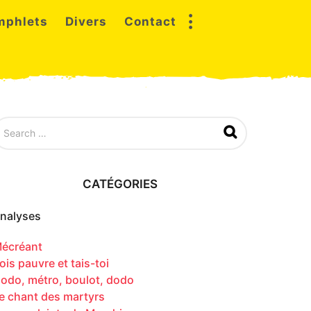
mphlets
Divers
Contact
CATÉGORIES
nalyses
écréant
ois pauvre et tais-toi
odo, métro, boulot, dodo
e chant des martyrs