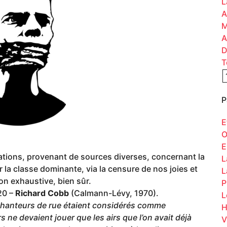
L
A
M
A
D
T
P
E
O
E
ations, provenant de sources diverses, concernant la
L
r la classe dominante, via la censure de nos joies et
L
on exhaustive, bien sûr.
P
20 –
Richard Cobb
(Calmann-Lévy, 1970).
L
 chanteurs de rue étaient considérés comme
H
rs ne devaient jouer que les airs que l’on avait déjà
V