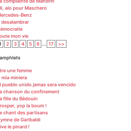
a complainte de Mandrin
li, alo pour Maschero
ercedes-Benz
 desalambrar
émocratie
oute mon vie
1
2
3
4
5
6
...
17
>>
amphlets
tre une femme
 mia miniera
l pueblo unido jamas sera vencido
a chanson du confinement
a fille du Bédouin
rosper, yop la boum !
e chant des partisans
ymne de Garibaldi
ive le pinard !