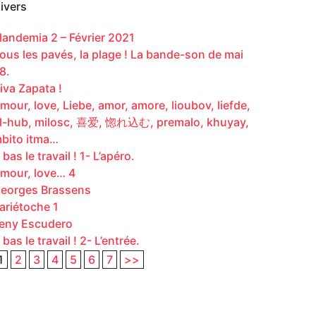
ivers
landemia 2 – Février 2021
ous les pavés, la plage ! La bande-son de mai
8.
iva Zapata !
mour, love, Liebe, amor, amore, lioubov, liefde,
l-hub, milosc, 喜爱, 惚れ込む, premalo, khuyay,
bito itma…
 bas le travail ! 1- L’apéro.
mour, love… 4
eorges Brassens
ariétoche 1
eny Escudero
 bas le travail ! 2- L’entrée.
1
2
3
4
5
6
7
>>