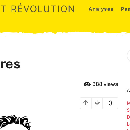
ET RÉVOLUTION
Analyses
Pa
S
e
res
a
r
c
h
388
views
f
o
A
r
:
0
M
S
D
L