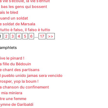
a vie s’écoule, la vie s’enfuit
 bas les gens qui bossent
aïs le bled
uand un soldat
e soldat de Marsala
l tutto è falso, il falso è tutto
1
2
3
4
5
6
...
17
>>
amphlets
ive le pinard !
a fille du Bédouin
e chant des partisans
l pueblo unido jamas sera vencido
rosper, yop la boum !
a chanson du confinement
 mia miniera
tre une femme
ymne de Garibaldi