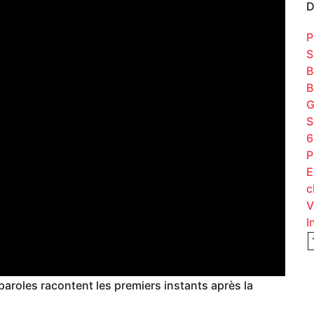
D
P
S
B
B
G
S
6
P
E
c
V
I
paroles racontent les premiers instants après la