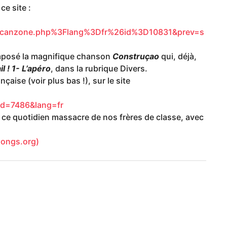
ce site :
rg/canzone.php%3Flang%3Dfr%26id%3D10831&prev=s
mposé la magnifique chanson
Construçao
qui, déjà,
il ! 1- L’apéro
, dans la rubrique Divers.
çaise (voir plus bas !), sur le site
id=7486&lang=fr
ce quotidien massacre de nos frères de classe, avec
songs.org)