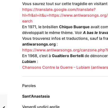
Vous saurez tout sur cette tragédie en visitant 
https://translate.google.com/translate?
hl=fr&sl=it&u=https://www.antiwarsongs.o
earch
En 1971, le brésilien
Chiquo Buarque
avait co
développait le même thème. Voir
A bas le trava
Vous trouverez infos et traductions, sauf la fran
antiwarsongs.org
:
https://www.antiwarsongs.org/canzone.php?
En 1968, c’est à
Gualtiero Bertelli
de dénoncer 
Lubiam
:
Chansons Contre la Guerre – Lubiam (antiwar
Paroles
Sant’Anastasia
Venerdì undici aprile