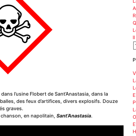
L
A
R
Q
L
I
P
V
L
L
n dans l’usine Flobert de Sant’Anastasia, dans la
E
balles, des feux d’artifices, divers explosifs. Douze
P
és graves.
L
 chanson, en napolitain,
Sant’Anastasia
.
O
E
H