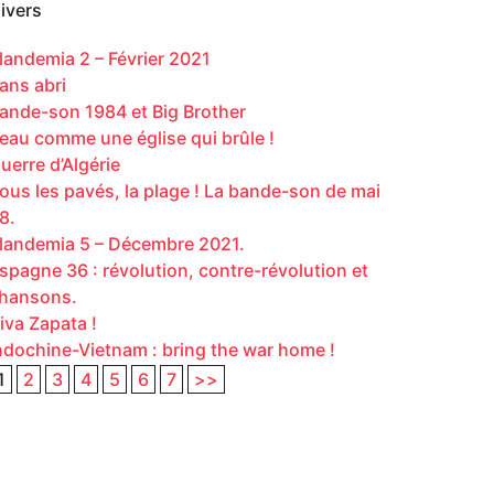
ivers
landemia 2 – Février 2021
ans abri
ande-son 1984 et Big Brother
eau comme une église qui brûle !
uerre d’Algérie
ous les pavés, la plage ! La bande-son de mai
8.
landemia 5 – Décembre 2021.
spagne 36 : révolution, contre-révolution et
hansons.
iva Zapata !
ndochine-Vietnam : bring the war home !
1
2
3
4
5
6
7
>>