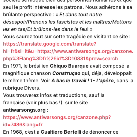
seul le profit intéresse les patrons. Nous adhérons à sa
brûlante perspective : «
Et dans tout notre
désespoir/Prenons les fascistes et les maîtres/Mettons-
les en tas/Et brûlons-les dans le feu
! »
Vous saurez tout sur cette tragédie en visitant ce site :
https://translate.google.com/translate?
hl=fr&sl=it&u=https://www.antiwarsongs.org/canzone.
php%3Flang%3Dfr%26id%3D10831&prev=search
En 1971, le brésilien
Chiquo Buarque
avait composé la
magnifique chanson
Construçao
qui, déjà, développait
le même thème. Voir
A bas le travail ! 1- L’apéro
, dans la
rubrique Divers.
Vous trouverez infos et traductions, sauf la
française (voir plus bas !), sur le site
antiwarsongs.org
:
https://www.antiwarsongs.org/canzone.php?
id=7486&lang=fr
En 1968, c’est à
Gualtiero Bertelli
de dénoncer ce