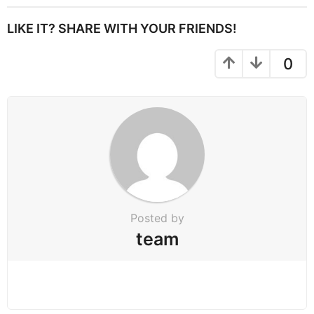
t
P
LIKE IT? SHARE WITH YOUR FRIENDS!
a
g
0
i
n
a
t
i
o
n
Posted by
team