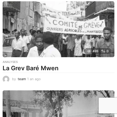
a
g
o
426
0
ANALYSES
La Grev Baré Mwen
by
team
1 an ago
1
a
n
a
g
o